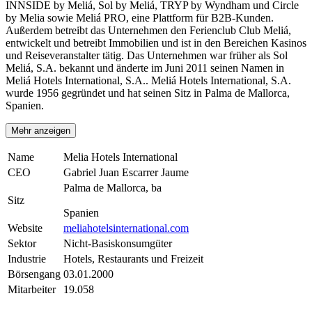
INNSIDE by Meliá, Sol by Meliá, TRYP by Wyndham und Circle
by Melia sowie Meliá PRO, eine Plattform für B2B-Kunden.
Außerdem betreibt das Unternehmen den Ferienclub Club Meliá,
entwickelt und betreibt Immobilien und ist in den Bereichen Kasinos
und Reiseveranstalter tätig. Das Unternehmen war früher als Sol
Meliá, S.A. bekannt und änderte im Juni 2011 seinen Namen in
Meliá Hotels International, S.A.. Meliá Hotels International, S.A.
wurde 1956 gegründet und hat seinen Sitz in Palma de Mallorca,
Spanien.
Mehr anzeigen
Name
Melia Hotels International
CEO
Gabriel Juan Escarrer Jaume
Palma de Mallorca, ba
Sitz
Spanien
Website
meliahotelsinternational.com
Sektor
Nicht-Basiskonsumgüter
Industrie
Hotels, Restaurants und Freizeit
Börsengang
03.01.2000
Mitarbeiter
19.058