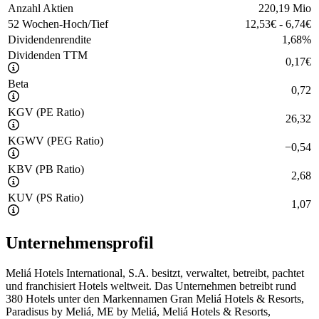
Anzahl Aktien
220,19 Mio
52 Wochen-Hoch/Tief
12,53
€
-
6,74
€
Dividendenrendite
1,68
%
Dividenden TTM
0,17
€
Beta
0,72
KGV (PE Ratio)
26,32
KGWV (PEG Ratio)
−
0,54
KBV (PB Ratio)
2,68
KUV (PS Ratio)
1,07
Unternehmensprofil
Meliá Hotels International, S.A. besitzt, verwaltet, betreibt, pachtet
und franchisiert Hotels weltweit. Das Unternehmen betreibt rund
380 Hotels unter den Markennamen Gran Meliá Hotels & Resorts,
Paradisus by Meliá, ME by Meliá, Meliá Hotels & Resorts,