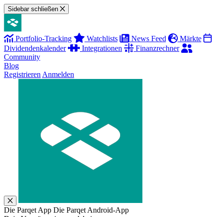
Sidebar schließen
Portfolio-Tracking
Watchlists
News Feed
Märkte
Dividendenkalender
Integrationen
Finanzrechner
Community
Blog
Registrieren
Anmelden
Die Parqet App
Die Parqet Android-App