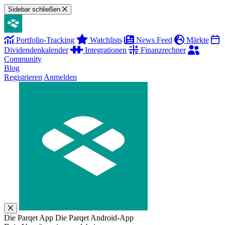
Sidebar schließen
Portfolio-Tracking
Watchlists
News Feed
Märkte
Dividendenkalender
Integrationen
Finanzrechner
Community
Blog
Registrieren
Anmelden
Die Parqet App
Die Parqet Android-App