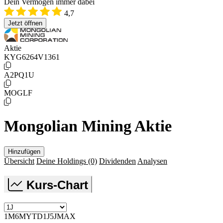
Dein Vermögen immer dabei
4,7
Jetzt öffnen
Aktie
KYG6264V1361
A2PQ1U
MOGLF
Mongolian Mining Aktie
Hinzufügen
Übersicht
Deine Holdings
(0)
Dividenden
Analysen
Kurs-Chart
1M
6M
YTD
1J
5J
MAX