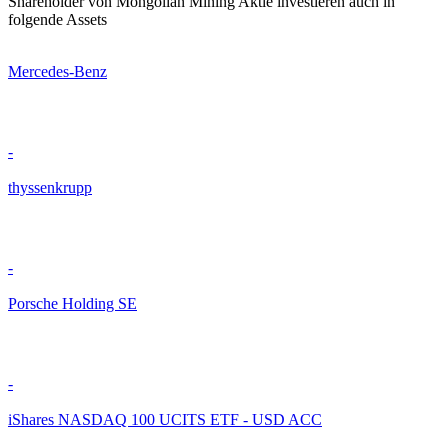
Shareholder von Mongolian Mining Aktie investieren auch in
folgende Assets
Mercedes-Benz
-
thyssenkrupp
-
Porsche Holding SE
-
iShares NASDAQ 100 UCITS ETF - USD ACC