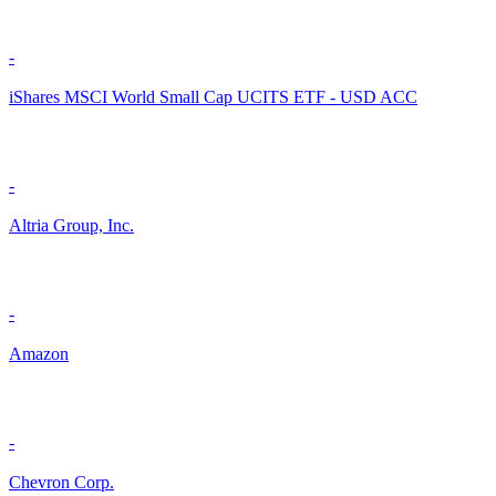
-
iShares MSCI World Small Cap UCITS ETF - USD ACC
-
Altria Group, Inc.
-
Amazon
-
Chevron Corp.