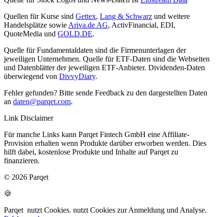
Quellen für Kurse sind
Gettex
,
Lang & Schwarz
und weitere
Handelsplätze sowie
Ariva.de AG
, ActivFinancial, EDI,
QuoteMedia und
GOLD.DE
.
Quelle für Fundamentaldaten sind die Firmenunterlagen der
jeweiligen Unternehmen. Quelle für ETF-Daten sind die Webseiten
und Datenblätter der jeweiligen ETF-Anbieter. Dividenden-Daten
überwiegend von
DivvyDiary
.
Fehler gefunden? Bitte sende Feedback zu den dargestellten Daten
an
daten@parqet.com
.
Link Disclaimer
Für manche Links kann Parqet Fintech GmbH eine Affiliate-
Provision erhalten wenn Produkte darüber erworben werden. Dies
hilft dabei, kostenlose Produkte und Inhalte auf Parqet zu
finanzieren.
© 2026 Parqet
🍪
Parqet
nutzt Cookies.
nutzt Cookies zur Anmeldung und Analyse.