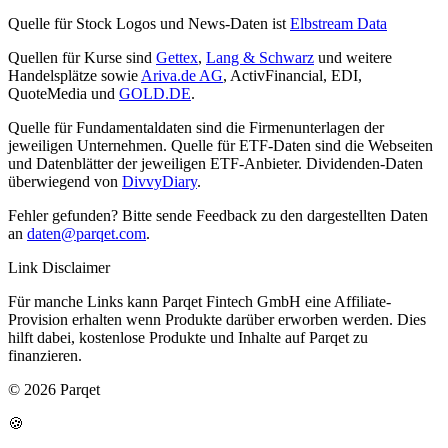
Quelle für Stock Logos und News-Daten ist
Elbstream Data
Quellen für Kurse sind
Gettex
,
Lang & Schwarz
und weitere
Handelsplätze sowie
Ariva.de AG
, ActivFinancial, EDI,
QuoteMedia und
GOLD.DE
.
Quelle für Fundamentaldaten sind die Firmenunterlagen der
jeweiligen Unternehmen. Quelle für ETF-Daten sind die Webseiten
und Datenblätter der jeweiligen ETF-Anbieter. Dividenden-Daten
überwiegend von
DivvyDiary
.
Fehler gefunden? Bitte sende Feedback zu den dargestellten Daten
an
daten@parqet.com
.
Link Disclaimer
Für manche Links kann Parqet Fintech GmbH eine Affiliate-
Provision erhalten wenn Produkte darüber erworben werden. Dies
hilft dabei, kostenlose Produkte und Inhalte auf Parqet zu
finanzieren.
© 2026 Parqet
🍪