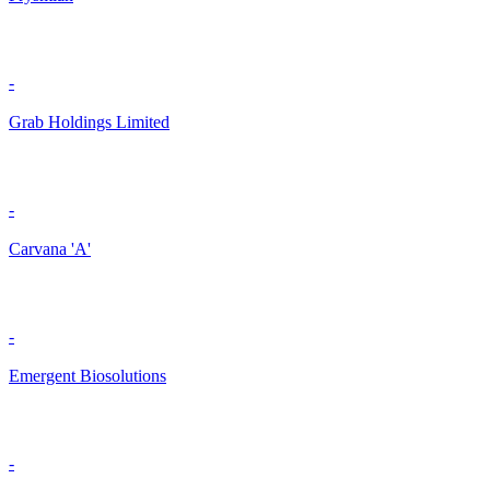
-
Grab Holdings Limited
-
Carvana 'A'
-
Emergent Biosolutions
-