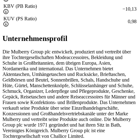
KBV (PB Ratio)
−
10,13
KUV (PS Ratio)
0,98
Unternehmensprofil
Die Mulberry Group plc entwickelt, produziert und vertreibt über
ihre Tochtergesellschaften Modeaccessoires, Bekleidung und
Schuhe in Großbritannien, dem übrigen Europa, Asien,
Nordamerika und international. Das Unternehmen bietet
Aktentaschen, Umhängetaschen und Rucksäcke, Brieftaschen,
Geldbörsen und Beutel, Sonnenbrillen, Schals, Handschuhe und
Hüte, Gürtel, Manschettenknöpfe, Schlüsselanhänger und Schuhe,
Schmuck, Organizer, Lederpflege und Pflegeprodukte, Geschenke,
Gepäck, Reisetaschen und andere Reiseaccessoires für Männer und
Frauen sowie Konfektions- und Brillenprodukte. Das Unternehmen
verkauft seine Produkte über seine Einzelhandelsgeschäfte,
Konzessionen und Großhandelsvertriebskanäle unter der Marke
Mulberry und vertreibt seine Produkte auch online. Die Mulberry
Group plc wurde 1971 gegründet und hat ihren Sitz in Bath,
Vereinigtes Königreich. Mulberry Group plc ist eine
Tochtergesellschaft von Challice Limited.