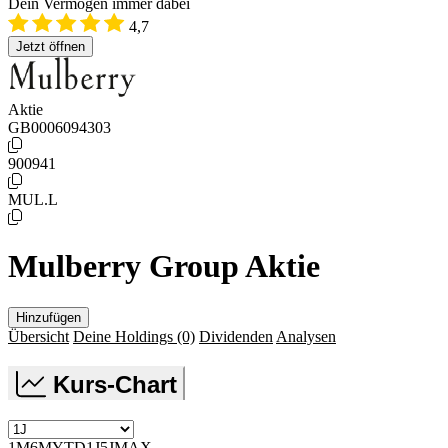
Dein Vermögen immer dabei
4,7
Jetzt öffnen
Aktie
GB0006094303
900941
MUL.L
Mulberry Group Aktie
Hinzufügen
Übersicht
Deine Holdings
(0)
Dividenden
Analysen
Kurs-Chart
1M
6M
YTD
1J
5J
MAX