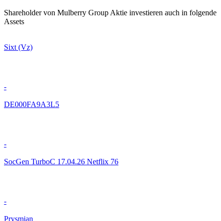
Shareholder von Mulberry Group Aktie investieren auch in folgende
Assets
Sixt (Vz)
-
DE000FA9A3L5
-
SocGen TurboC 17.04.26 Netflix 76
-
Prysmian