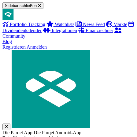
Sidebar schließen
Portfolio-Tracking
Watchlists
News Feed
Märkte
Dividendenkalender
Integrationen
Finanzrechner
Community
Blog
Registrieren
Anmelden
Die Parqet App
Die Parqet Android-App