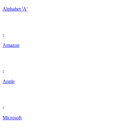
Alphabet 'A'
-
Amazon
-
Apple
-
Microsoft