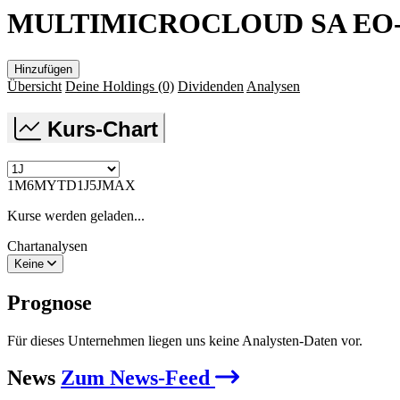
MULTIMICROCLOUD SA EO-
Hinzufügen
Übersicht
Deine Holdings
(0)
Dividenden
Analysen
Kurs-Chart
1M
6M
YTD
1J
5J
MAX
Kurse werden geladen...
Chartanalysen
Keine
Prognose
Für dieses Unternehmen liegen uns keine Analysten-Daten vor.
News
Zum News-Feed