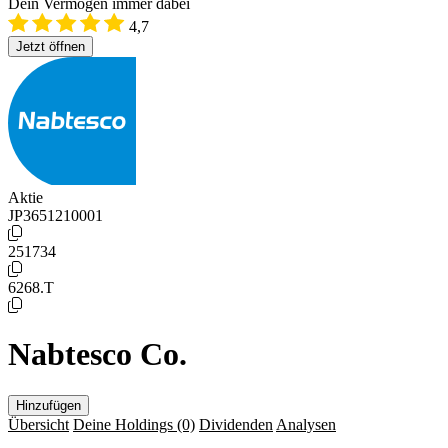
Dein Vermögen immer dabei
4,7
Jetzt öffnen
Aktie
JP3651210001
251734
6268.T
Nabtesco Co.
Hinzufügen
Übersicht
Deine Holdings
(0)
Dividenden
Analysen