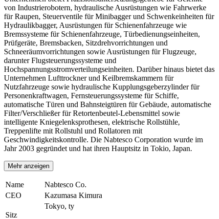
von Industrierobotern, hydraulische Ausrüstungen wie Fahrwerke
für Raupen, Steuerventile für Minibagger und Schwenkeinheiten für
Hydraulikbagger, Ausrüstungen für Schienenfahrzeuge wie
Bremssysteme für Schienenfahrzeuge, Türbedienungseinheiten,
Prüfgeräte, Bremsbacken, Sitzdrehvorrichtungen und
Schneeräumvorrichtungen sowie Ausrüstungen für Flugzeuge,
darunter Flugsteuerungssysteme und
Hochspannungsstromverteilungseinheiten. Darüber hinaus bietet das
Unternehmen Lufttrockner und Keilbremskammern für
Nutzfahrzeuge sowie hydraulische Kupplungsgeberzylinder für
Personenkraftwagen, Fernsteuerungssysteme für Schiffe,
automatische Türen und Bahnsteigtüren für Gebäude, automatische
Filter/Verschließer für Retortenbeutel-Lebensmittel sowie
intelligente Kniegelenksprothesen, elektrische Rollstühle,
Treppenlifte mit Rollstuhl und Rollatoren mit
Geschwindigkeitskontrolle. Die Nabtesco Corporation wurde im
Jahr 2003 gegründet und hat ihren Hauptsitz in Tokio, Japan.
Mehr anzeigen
Name
Nabtesco Co.
CEO
Kazumasa Kimura
Tokyo, ty
Sitz