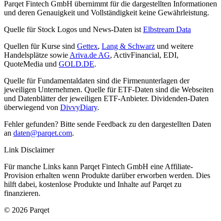
Parqet Fintech GmbH übernimmt für die dargestellten Informationen
und deren Genauigkeit und Vollständigkeit keine Gewährleistung.
Quelle für Stock Logos und News-Daten ist
Elbstream Data
Quellen für Kurse sind
Gettex
,
Lang & Schwarz
und weitere
Handelsplätze sowie
Ariva.de AG
, ActivFinancial, EDI,
QuoteMedia und
GOLD.DE
.
Quelle für Fundamentaldaten sind die Firmenunterlagen der
jeweiligen Unternehmen. Quelle für ETF-Daten sind die Webseiten
und Datenblätter der jeweiligen ETF-Anbieter. Dividenden-Daten
überwiegend von
DivvyDiary
.
Fehler gefunden? Bitte sende Feedback zu den dargestellten Daten
an
daten@parqet.com
.
Link Disclaimer
Für manche Links kann Parqet Fintech GmbH eine Affiliate-
Provision erhalten wenn Produkte darüber erworben werden. Dies
hilft dabei, kostenlose Produkte und Inhalte auf Parqet zu
finanzieren.
© 2026 Parqet