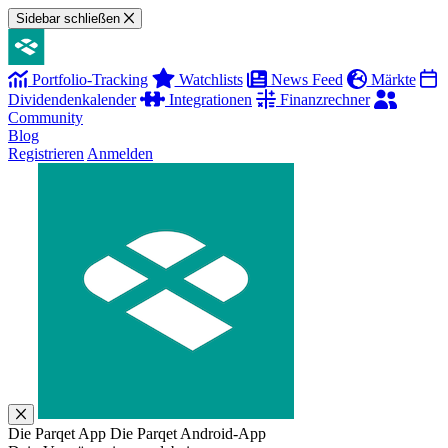
Sidebar schließen
Portfolio-Tracking
Watchlists
News Feed
Märkte
Dividendenkalender
Integrationen
Finanzrechner
Community
Blog
Registrieren
Anmelden
Die Parqet App
Die Parqet Android-App