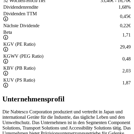
52 Wochen-Hoch/Tief
33,40
€
-
16,70
€
Dividendenrendite
1,68
%
Dividenden TTM
0,45
€
Nächste Dividende
0,22
€
Beta
1,71
KGV (PE Ratio)
29,49
KGWV (PEG Ratio)
0,48
KBV (PB Ratio)
2,03
KUV (PS Ratio)
1,87
Unternehmensprofil
Die Nabtesco Corporation produziert und vertreibt in Japan und
international Geräte für die Industrie, das tägliche Leben und den
Umweltschutz. Das Unternehmen ist in den Segmenten Component
Solutions, Transport Solutions und Accessibility Solutions tätig. Das
Unternehmen bietet Präzisionsuntersetzungsgetriebe für Gelenke