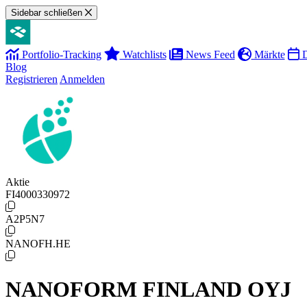
Sidebar schließen
Portfolio-Tracking
Watchlists
News Feed
Märkte
D
Blog
Registrieren
Anmelden
Aktie
FI4000330972
A2P5N7
NANOFH.HE
NANOFORM FINLAND OYJ