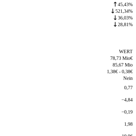
45,43%
521,34%
36,03%
28,81%
WERT
78,73 Mio
€
85,67 Mio
1,38
€
-
0,38
€
Nein
0,77
−
4,84
−
0,19
1,98