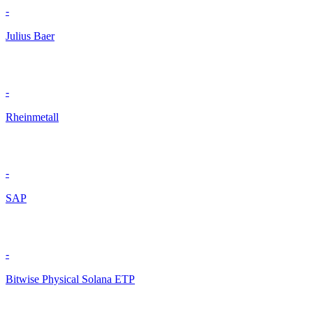
-
Julius Baer
-
Rheinmetall
-
SAP
-
Bitwise Physical Solana ETP