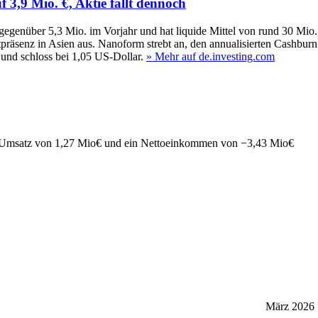
3,9 Mio. €, Aktie fällt dennoch
egenüber 5,3 Mio. im Vorjahr und hat liquide Mittel von rund 30 Mio
präsenz in Asien aus. Nanoform strebt an, den annualisierten Cashburn 
 und schloss bei 1,05 US-Dollar.
» Mehr auf de.investing.com
Umsatz von
1,27 Mio
€
und ein Nettoeinkommen von
−
3,43 Mio
€
März 2026