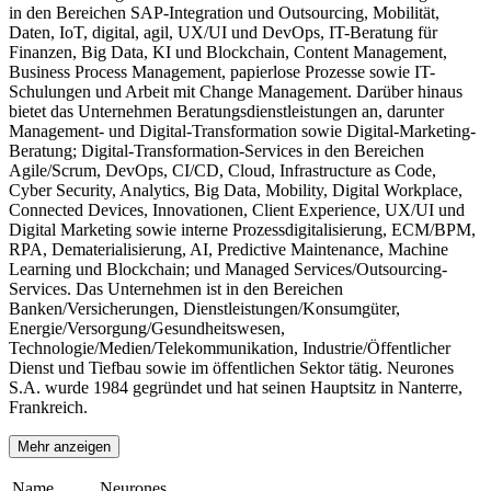
in den Bereichen SAP-Integration und Outsourcing, Mobilität,
Daten, IoT, digital, agil, UX/UI und DevOps, IT-Beratung für
Finanzen, Big Data, KI und Blockchain, Content Management,
Business Process Management, papierlose Prozesse sowie IT-
Schulungen und Arbeit mit Change Management. Darüber hinaus
bietet das Unternehmen Beratungsdienstleistungen an, darunter
Management- und Digital-Transformation sowie Digital-Marketing-
Beratung; Digital-Transformation-Services in den Bereichen
Agile/Scrum, DevOps, CI/CD, Cloud, Infrastructure as Code,
Cyber Security, Analytics, Big Data, Mobility, Digital Workplace,
Connected Devices, Innovationen, Client Experience, UX/UI und
Digital Marketing sowie interne Prozessdigitalisierung, ECM/BPM,
RPA, Dematerialisierung, AI, Predictive Maintenance, Machine
Learning und Blockchain; und Managed Services/Outsourcing-
Services. Das Unternehmen ist in den Bereichen
Banken/Versicherungen, Dienstleistungen/Konsumgüter,
Energie/Versorgung/Gesundheitswesen,
Technologie/Medien/Telekommunikation, Industrie/Öffentlicher
Dienst und Tiefbau sowie im öffentlichen Sektor tätig. Neurones
S.A. wurde 1984 gegründet und hat seinen Hauptsitz in Nanterre,
Frankreich.
Mehr anzeigen
Name
Neurones