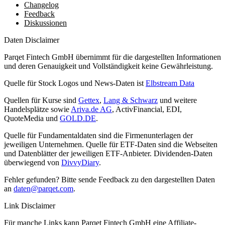
Changelog
Feedback
Diskussionen
Daten Disclaimer
Parqet Fintech GmbH übernimmt für die dargestellten Informationen
und deren Genauigkeit und Vollständigkeit keine Gewährleistung.
Quelle für Stock Logos und News-Daten ist
Elbstream Data
Quellen für Kurse sind
Gettex
,
Lang & Schwarz
und weitere
Handelsplätze sowie
Ariva.de AG
, ActivFinancial, EDI,
QuoteMedia und
GOLD.DE
.
Quelle für Fundamentaldaten sind die Firmenunterlagen der
jeweiligen Unternehmen. Quelle für ETF-Daten sind die Webseiten
und Datenblätter der jeweiligen ETF-Anbieter. Dividenden-Daten
überwiegend von
DivvyDiary
.
Fehler gefunden? Bitte sende Feedback zu den dargestellten Daten
an
daten@parqet.com
.
Link Disclaimer
Für manche Links kann Parqet Fintech GmbH eine Affiliate-