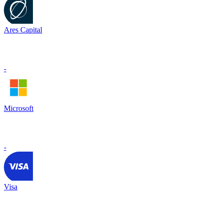
Ares Capital
-
Microsoft
-
Visa