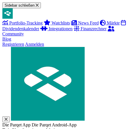
Sidebar schließen
Portfolio-Tracking
Watchlists
News Feed
Märkte
Dividendenkalender
Integrationen
Finanzrechner
Community
Blog
Registrieren
Anmelden
Die Parqet App
Die Parqet Android-App