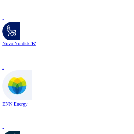
-
Novo Nordisk 'B'
-
ENN Energy
-