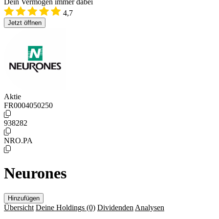
Dein Vermögen immer dabei
4,7
Jetzt öffnen
Aktie
FR0004050250
938282
NRO.PA
Neurones
Hinzufügen
Übersicht
Deine Holdings
(0)
Dividenden
Analysen