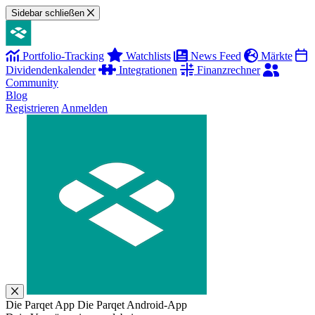
Sidebar schließen
Portfolio-Tracking
Watchlists
News Feed
Märkte
Dividendenkalender
Integrationen
Finanzrechner
Community
Blog
Registrieren
Anmelden
Die Parqet App
Die Parqet Android-App