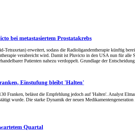
icto bei metastasiertem Prostatakrebs
‑Tetraxetan) erweitert, sodass die Radioligandentherapie künftig bere
erapie verabreicht wird. Damit ist Pluvicto in den USA nun für alle S
behandelbarer Patienten nahezu verdoppelt. Grundlage der Entscheidung
anken, Einstufung bleibt 'Halten'
30 Franken, belässt die Empfehlung jedoch auf 'Halten'. Analyst Elma
stätigt wurde. Die starke Dynamik der neuen Medikamentengeneration
rwartetem Quartal