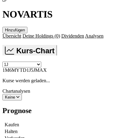
NOVARTIS
Hinzufügen
Übersicht
Deine Holdings
(0)
Dividenden
Analysen
Kurs-Chart
1M
6M
YTD
1J
5J
MAX
Kurse werden geladen...
Chartanalysen
Keine
Prognose
Kaufen
Halten