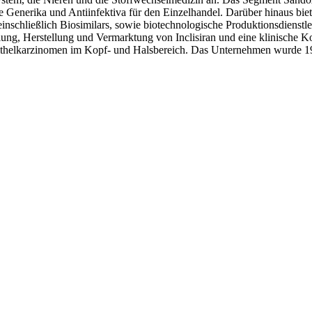
ie Generika und Antiinfektiva für den Einzelhandel. Darüber hinaus bi
 einschließlich Biosimilars, sowie biotechnologische Produktionsdienst
ng, Herstellung und Vermarktung von Inclisiran und eine klinische K
epithelkarzinomen im Kopf- und Halsbereich. Das Unternehmen wurde 19