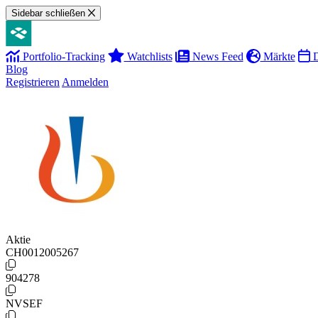
Sidebar schließen
Portfolio-Tracking
Watchlists
News Feed
Märkte
D
Blog
Registrieren
Anmelden
Aktie
CH0012005267
904278
NVSEF