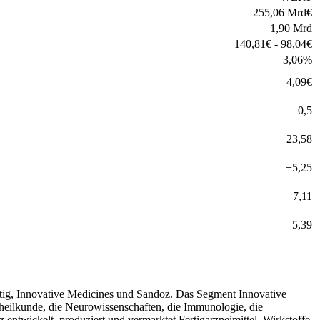
255,06 Mrd
€
1,90 Mrd
140,81
€
-
98,04
€
3,06
%
4,09
€
0,5
23,58
−
5,25
7,11
5,39
ätig, Innovative Medicines und Sandoz. Das Segment Innovative
nheilkunde, die Neurowissenschaften, die Immunologie, die
ntwickelt, produziert und vermarktet Fertigarzneimittel, Wirkstoffe