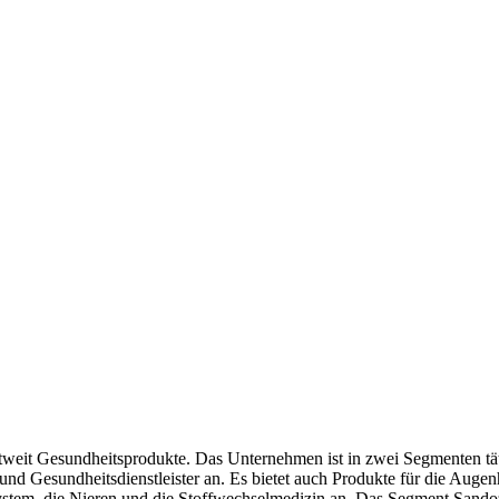
eltweit Gesundheitsprodukte. Das Unternehmen ist in zwei Segmenten t
 und Gesundheitsdienstleister an. Es bietet auch Produkte für die Auge
tem, die Nieren und die Stoffwechselmedizin an. Das Segment Sandoz e