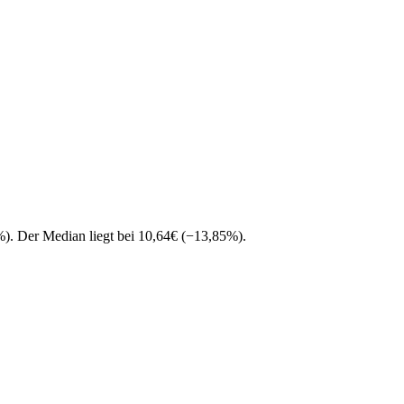
%
)
. Der Median liegt bei
10,64
€
(
−
13,85
%
)
.