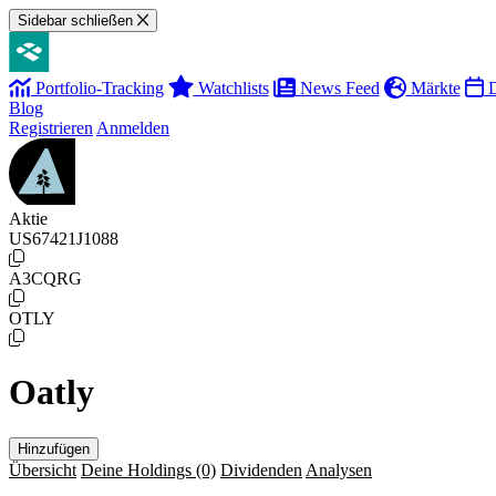
Sidebar schließen
Portfolio-Tracking
Watchlists
News Feed
Märkte
D
Blog
Registrieren
Anmelden
Aktie
US67421J1088
A3CQRG
OTLY
Oatly
Hinzufügen
Übersicht
Deine Holdings
(0)
Dividenden
Analysen