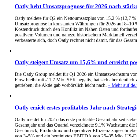
Oatly hebt Umsatzprognose für 2026 nach stärk
Oatly meldete für Q2 ein Nettoumsatzplus von 15,2 % (12,7 %
Umsatzprognose in konstanten Währungen für 2026 auf 8–10 
Kostendruck durch den Konflikt im Nahen Osten und fortlaufen
positivem Volumen und nahezu historischem Marktanteil verzeic
verbesserte sich, doch Oatly rechnet nicht damit, für das Ges
Oatly steigert Umsatz um 15,6% und erreicht po
Die Oatly Group meldet für Q1 2026 ein Umsatzwachstum von 
Flow bleibt mit -11,7 Mio. SEK negativ, hat sich aber deutlic
getrieben; die Aktie gab vorbörslich leicht nach.
» Mehr auf de.
Oatly erzielt erstes profitables Jahr nach Strateg
Oatly meldet für 2025 das erste profitable Gesamtjahr seit 
Gesamtjahr und das Quartal verzeichnete 9,1% Wachstum; die 
Geschmack, Produktmix und operativer Effizienz zugeschriebe
von 3–5% und ein bereinigtes EBITDA von 25–35 Mio. US-Doll