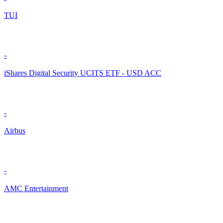
TUI
-
iShares Digital Security UCITS ETF - USD ACC
-
Airbus
-
AMC Entertainment