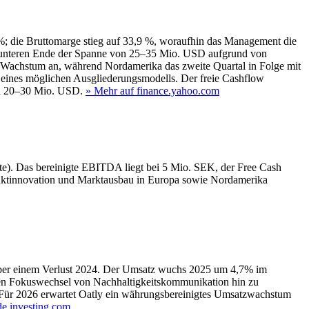
; die Bruttomarge stieg auf 33,9 %, woraufhin das Management die
 unteren Ende der Spanne von 25–35 Mio. USD aufgrund von
s Wachstum an, während Nordamerika das zweite Quartal in Folge mit
h eines möglichen Ausgliederungsmodells. Der freie Cashflow
bei 20–30 Mio. USD.
» Mehr auf finance.yahoo.com
). Das bereinigte EBITDA liegt bei 5 Mio. SEK, der Free Cash
roduktinnovation und Marktausbau in Europa sowie Nordamerika
nüber einem Verlust 2024. Der Umsatz wuchs 2025 um 4,7% im
chen Fokuswechsel von Nachhaltigkeitskommunikation hin zu
. Für 2026 erwartet Oatly ein währungsbereinigtes Umsatzwachstum
de.investing.com