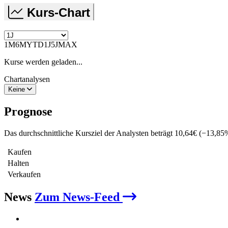
Kurs-Chart
1M
6M
YTD
1J
5J
MAX
Kurse werden geladen...
Chartanalysen
Keine
Prognose
Das durchschnittliche Kursziel der Analysten beträgt
10,64
€
(
−
13,85
Kaufen
Halten
Verkaufen
News
Zum News-Feed