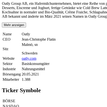
Oatly Group AB, ein Hafermilchunternehmen, bietet eine Reihe von p
Desserts, Eiscreme und Joghurt, fertige Getränke wie Cold Brew La
Kochsahne in normaler und Bio-Qualität, Crème Fraiche, Schlagsah
AB bekannt und änderte im März 2021 seinen Namen in Oatly Group
Mehr anzeigen
Name
Oatly
CEO
Jean-Christophe Flatin
Malmö, sn
Sitz
Schweden
Website
oatly.com
Sektor
Basiskonsumgüter
Industrie
Nahrungsmittel
Börsengang
20.05.2021
Mitarbeiter
1.388
Ticker Symbole
BÖRSE
NASDAQ