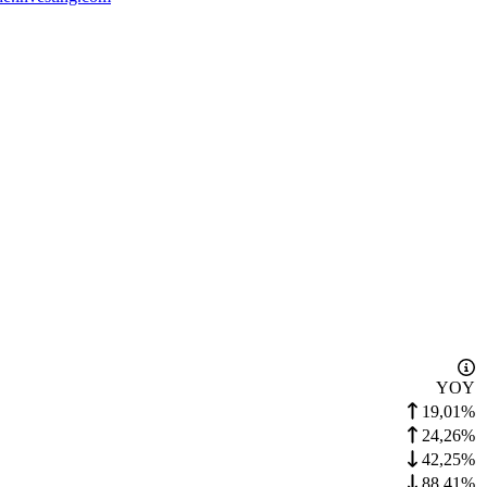
YOY
19,01%
24,26%
42,25%
88,41%