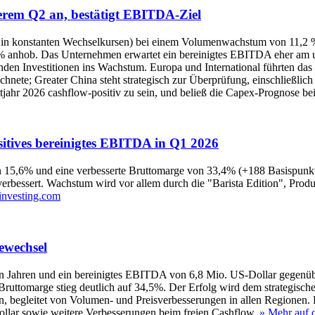
erem Q2 an, bestätigt EBITDA-Ziel
 in konstanten Wechselkursen) bei einem Volumenwachstum von 11,2 %
% anhob. Das Unternehmen erwartet ein bereinigtes EBITDA eher am
den Investitionen ins Wachstum. Europa und International führten da
hnete; Greater China steht strategisch zur Überprüfung, einschließlic
amtjahr 2026 cashflow-positiv zu sein, und beließ die Capex‑Prognose 
sitives bereinigtes EBITDA in Q1 2026
15,6% und eine verbesserte Bruttomarge von 33,4% (+188 Basispunkte
h verbessert. Wachstum wird vor allem durch die "Barista Edition", P
investing.com
iewechsel
sieben Jahren und ein bereinigtes EBITDA von 6,8 Mio. US-Dollar gege
Bruttomarge stieg deutlich auf 34,5%. Der Erfolg wird dem strategis
n, begleitet von Volumen- und Preisverbesserungen in allen Regionen
ar sowie weitere Verbesserungen beim freien Cashflow.
» Mehr auf 