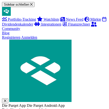
Sidebar schließen
Portfolio-Tracking
Watchlists
News Feed
Märkte
Dividendenkalender
Integrationen
Finanzrechner
Community
Blog
Registrieren
Anmelden
Die Parqet App
Die Parqet Android-App