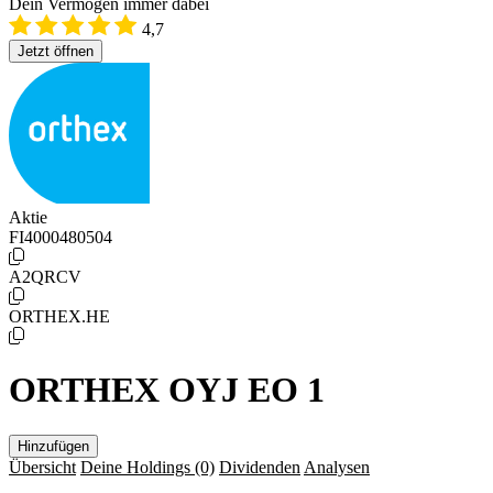
Dein Vermögen immer dabei
4,7
Jetzt öffnen
Aktie
FI4000480504
A2QRCV
ORTHEX.HE
ORTHEX OYJ EO 1
Hinzufügen
Übersicht
Deine Holdings
(0)
Dividenden
Analysen