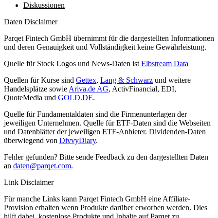
Diskussionen
Daten Disclaimer
Parqet Fintech GmbH übernimmt für die dargestellten Informationen
und deren Genauigkeit und Vollständigkeit keine Gewährleistung.
Quelle für Stock Logos und News-Daten ist
Elbstream Data
Quellen für Kurse sind
Gettex
,
Lang & Schwarz
und weitere
Handelsplätze sowie
Ariva.de AG
, ActivFinancial, EDI,
QuoteMedia und
GOLD.DE
.
Quelle für Fundamentaldaten sind die Firmenunterlagen der
jeweiligen Unternehmen. Quelle für ETF-Daten sind die Webseiten
und Datenblätter der jeweiligen ETF-Anbieter. Dividenden-Daten
überwiegend von
DivvyDiary
.
Fehler gefunden? Bitte sende Feedback zu den dargestellten Daten
an
daten@parqet.com
.
Link Disclaimer
Für manche Links kann Parqet Fintech GmbH eine Affiliate-
Provision erhalten wenn Produkte darüber erworben werden. Dies
hilft dabei, kostenlose Produkte und Inhalte auf Parqet zu