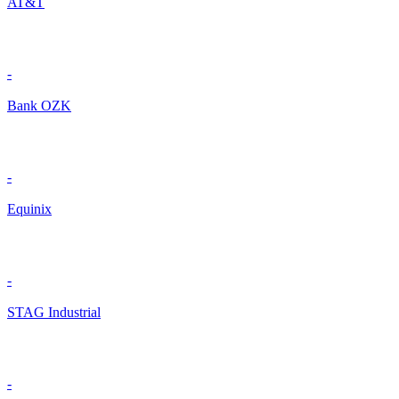
AT&T
-
Bank OZK
-
Equinix
-
STAG Industrial
-