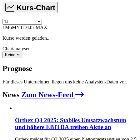
Kurs-Chart
1M
6M
YTD
1J
5J
MAX
Kurse werden geladen...
Chartanalysen
Keine
Prognose
Für dieses Unternehmen liegen uns keine Analysten-Daten vor.
News
Zum News-Feed
Orthex Q3 2025: Stabiles Umsatzwachstum
und höhere EBITDA treiben Aktie an
Orthex meldet für Q3 2025 einen Nettoumsatzanstieg von 2,5