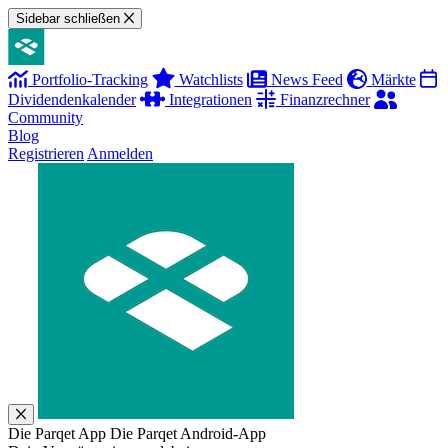
Sidebar schließen
Portfolio-Tracking
Watchlists
News Feed
Märkte
Dividendenkalender
Integrationen
Finanzrechner
Community
Blog
Registrieren
Anmelden
Die Parqet App
Die Parqet Android-App