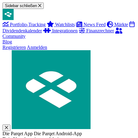
Sidebar schließen
Portfolio-Tracking
Watchlists
News Feed
Märkte
Dividendenkalender
Integrationen
Finanzrechner
Community
Blog
Registrieren
Anmelden
Die Parqet App
Die Parqet Android-App