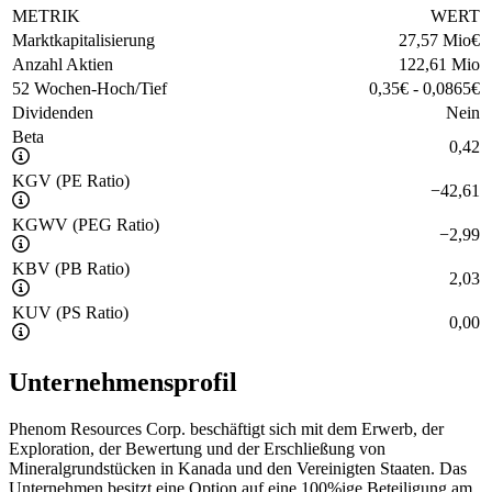
METRIK
WERT
Marktkapitalisierung
27,57 Mio
€
Anzahl Aktien
122,61 Mio
52 Wochen-Hoch/Tief
0,35
€
-
0,0865
€
Dividenden
Nein
Beta
0,42
KGV (PE Ratio)
−
42,61
KGWV (PEG Ratio)
−
2,99
KBV (PB Ratio)
2,03
KUV (PS Ratio)
0,00
Unternehmensprofil
Phenom Resources Corp. beschäftigt sich mit dem Erwerb, der
Exploration, der Bewertung und der Erschließung von
Mineralgrundstücken in Kanada und den Vereinigten Staaten. Das
Unternehmen besitzt eine Option auf eine 100%ige Beteiligung am