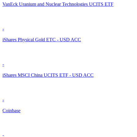
VanEck Uranium and Nuclear Technologies UCITS ETF
-
iShares Physical Gold ETC - USD ACC
-
iShares MSCI China UCITS ETF - USD ACC
-
Coinbase
-