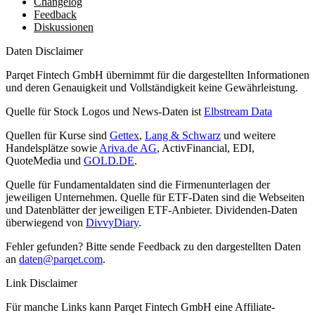
Changelog
Feedback
Diskussionen
Daten Disclaimer
Parqet Fintech GmbH übernimmt für die dargestellten Informationen
und deren Genauigkeit und Vollständigkeit keine Gewährleistung.
Quelle für Stock Logos und News-Daten ist
Elbstream Data
Quellen für Kurse sind
Gettex
,
Lang & Schwarz
und weitere
Handelsplätze sowie
Ariva.de AG
, ActivFinancial, EDI,
QuoteMedia und
GOLD.DE
.
Quelle für Fundamentaldaten sind die Firmenunterlagen der
jeweiligen Unternehmen. Quelle für ETF-Daten sind die Webseiten
und Datenblätter der jeweiligen ETF-Anbieter. Dividenden-Daten
überwiegend von
DivvyDiary
.
Fehler gefunden? Bitte sende Feedback zu den dargestellten Daten
an
daten@parqet.com
.
Link Disclaimer
Für manche Links kann Parqet Fintech GmbH eine Affiliate-