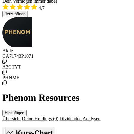
Dein Vermögen immer dabei
4,7
Jetzt öffnen
Aktie
CA71743P1071
A3CTYT
PHNMF
Phenom Resources
Hinzufügen
Übersicht
Deine Holdings
(0)
Dividenden
Analysen
Kurs-Chart