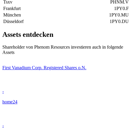
Tsxv
PHNM.V
Frankfurt
1PY0.F
München
1PY0.MU
Düsseldorf
1PY0.DU
Assets entdecken
Shareholder von Phenom Resources investieren auch in folgende
Assets
First Vanadium Corp. Registered Shares o.N.
-
home24
-