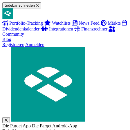
Sidebar schließen
Portfolio-Tracking
Watchlists
News Feed
Märkte
Dividendenkalender
Integrationen
Finanzrechner
Community
Blog
Registrieren
Anmelden
Die Parqet App
Die Parqet Android-App