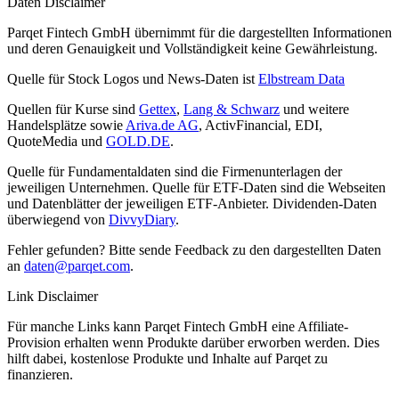
Daten Disclaimer
Parqet Fintech GmbH übernimmt für die dargestellten Informationen
und deren Genauigkeit und Vollständigkeit keine Gewährleistung.
Quelle für Stock Logos und News-Daten ist
Elbstream Data
Quellen für Kurse sind
Gettex
,
Lang & Schwarz
und weitere
Handelsplätze sowie
Ariva.de AG
, ActivFinancial, EDI,
QuoteMedia und
GOLD.DE
.
Quelle für Fundamentaldaten sind die Firmenunterlagen der
jeweiligen Unternehmen. Quelle für ETF-Daten sind die Webseiten
und Datenblätter der jeweiligen ETF-Anbieter. Dividenden-Daten
überwiegend von
DivvyDiary
.
Fehler gefunden? Bitte sende Feedback zu den dargestellten Daten
an
daten@parqet.com
.
Link Disclaimer
Für manche Links kann Parqet Fintech GmbH eine Affiliate-
Provision erhalten wenn Produkte darüber erworben werden. Dies
hilft dabei, kostenlose Produkte und Inhalte auf Parqet zu
finanzieren.