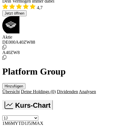
Dein Vermögen immer dabei
4,7
Jetzt öffnen
Aktie
DE000A40ZW88
A40ZW8
Platform Group
Hinzufügen
Übersicht
Deine Holdings
(0)
Dividenden
Analysen
Kurs-Chart
1M
6M
YTD
1J
5J
MAX