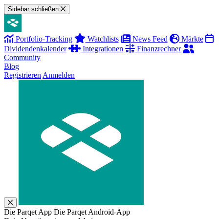
Sidebar schließen
Portfolio-Tracking
Watchlists
News Feed
Märkte
Dividendenkalender
Integrationen
Finanzrechner
Community
Blog
Registrieren
Anmelden
Die Parqet App
Die Parqet Android-App