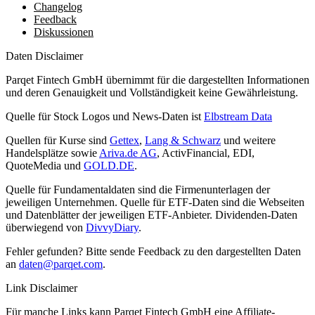
Changelog
Feedback
Diskussionen
Daten Disclaimer
Parqet Fintech GmbH übernimmt für die dargestellten Informationen
und deren Genauigkeit und Vollständigkeit keine Gewährleistung.
Quelle für Stock Logos und News-Daten ist
Elbstream Data
Quellen für Kurse sind
Gettex
,
Lang & Schwarz
und weitere
Handelsplätze sowie
Ariva.de AG
, ActivFinancial, EDI,
QuoteMedia und
GOLD.DE
.
Quelle für Fundamentaldaten sind die Firmenunterlagen der
jeweiligen Unternehmen. Quelle für ETF-Daten sind die Webseiten
und Datenblätter der jeweiligen ETF-Anbieter. Dividenden-Daten
überwiegend von
DivvyDiary
.
Fehler gefunden? Bitte sende Feedback zu den dargestellten Daten
an
daten@parqet.com
.
Link Disclaimer
Für manche Links kann Parqet Fintech GmbH eine Affiliate-