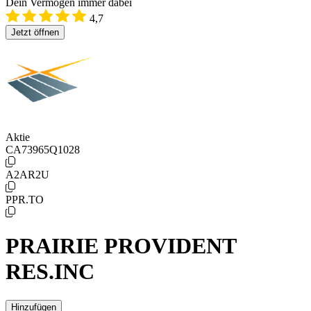
Dein Vermögen immer dabei
4,7
Jetzt öffnen
Aktie
CA73965Q1028
A2AR2U
PPR.TO
PRAIRIE PROVIDENT
RES.INC
Hinzufügen