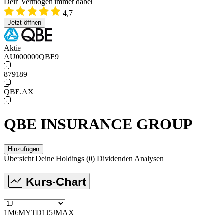
Dein Vermögen immer dabei
4,7
Jetzt öffnen
Aktie
AU000000QBE9
879189
QBE.AX
QBE INSURANCE GROUP
Hinzufügen
Übersicht
Deine Holdings
(0)
Dividenden
Analysen
Kurs-Chart
1M
6M
YTD
1J
5J
MAX