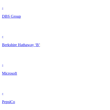
-
DBS Group
-
Berkshire Hathaway ‘B’
-
Microsoft
-
PepsiCo