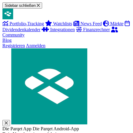
Sidebar schließen
Portfolio-Tracking
Watchlists
News Feed
Märkte
Dividendenkalender
Integrationen
Finanzrechner
Community
Blog
Registrieren
Anmelden
Die Parqet App
Die Parqet Android-App