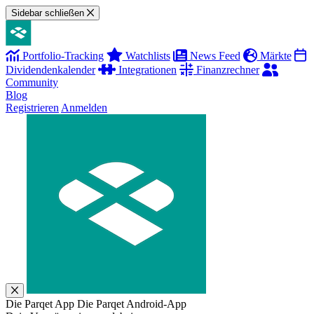
Sidebar schließen
Portfolio-Tracking
Watchlists
News Feed
Märkte
Dividendenkalender
Integrationen
Finanzrechner
Community
Blog
Registrieren
Anmelden
Die Parqet App
Die Parqet Android-App