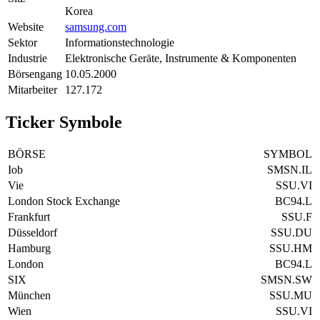
Korea
Website
samsung.com
Sektor
Informationstechnologie
Industrie
Elektronische Geräte, Instrumente & Komponenten
Börsengang
10.05.2000
Mitarbeiter
127.172
Ticker Symbole
BÖRSE
SYMBOL
Iob
SMSN.IL
Vie
SSU.VI
London Stock Exchange
BC94.L
Frankfurt
SSU.F
Düsseldorf
SSU.DU
Hamburg
SSU.HM
London
BC94.L
SIX
SMSN.SW
München
SSU.MU
Wien
SSU.VI