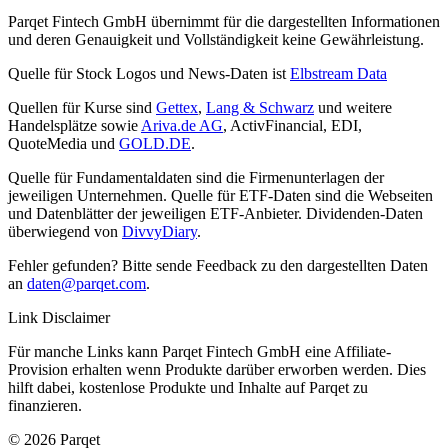
Parqet Fintech GmbH übernimmt für die dargestellten Informationen
und deren Genauigkeit und Vollständigkeit keine Gewährleistung.
Quelle für Stock Logos und News-Daten ist
Elbstream Data
Quellen für Kurse sind
Gettex
,
Lang & Schwarz
und weitere
Handelsplätze sowie
Ariva.de AG
, ActivFinancial, EDI,
QuoteMedia und
GOLD.DE
.
Quelle für Fundamentaldaten sind die Firmenunterlagen der
jeweiligen Unternehmen. Quelle für ETF-Daten sind die Webseiten
und Datenblätter der jeweiligen ETF-Anbieter. Dividenden-Daten
überwiegend von
DivvyDiary
.
Fehler gefunden? Bitte sende Feedback zu den dargestellten Daten
an
daten@parqet.com
.
Link Disclaimer
Für manche Links kann Parqet Fintech GmbH eine Affiliate-
Provision erhalten wenn Produkte darüber erworben werden. Dies
hilft dabei, kostenlose Produkte und Inhalte auf Parqet zu
finanzieren.
© 2026 Parqet