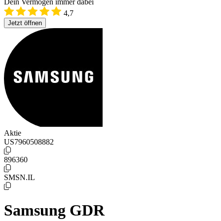
Dein Vermögen immer dabei
4,7
Jetzt öffnen
Aktie
US7960508882
896360
SMSN.IL
Samsung GDR