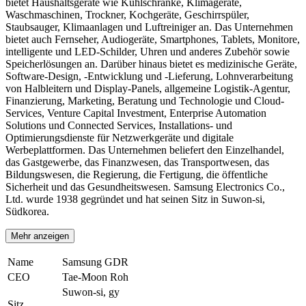
bietet Haushaltsgeräte wie Kühlschränke, Klimageräte,
Waschmaschinen, Trockner, Kochgeräte, Geschirrspüler,
Staubsauger, Klimaanlagen und Luftreiniger an. Das Unternehmen
bietet auch Fernseher, Audiogeräte, Smartphones, Tablets, Monitore,
intelligente und LED-Schilder, Uhren und anderes Zubehör sowie
Speicherlösungen an. Darüber hinaus bietet es medizinische Geräte,
Software-Design, -Entwicklung und -Lieferung, Lohnverarbeitung
von Halbleitern und Display-Panels, allgemeine Logistik-Agentur,
Finanzierung, Marketing, Beratung und Technologie und Cloud-
Services, Venture Capital Investment, Enterprise Automation
Solutions und Connected Services, Installations- und
Optimierungsdienste für Netzwerkgeräte und digitale
Werbeplattformen. Das Unternehmen beliefert den Einzelhandel,
das Gastgewerbe, das Finanzwesen, das Transportwesen, das
Bildungswesen, die Regierung, die Fertigung, die öffentliche
Sicherheit und das Gesundheitswesen. Samsung Electronics Co.,
Ltd. wurde 1938 gegründet und hat seinen Sitz in Suwon-si,
Südkorea.
Mehr anzeigen
Name
Samsung GDR
CEO
Tae-Moon Roh
Suwon-si, gy
Sitz