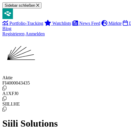
Sidebar schließen
Portfolio-Tracking
Watchlists
News Feed
Märkte
D
Blog
Registrieren
Anmelden
Aktie
FI4000043435
A1XFJ0
SIILI.HE
Siili Solutions