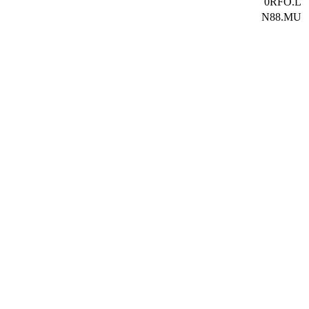
0RFO.L
N88.MU