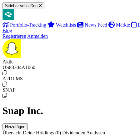
Sidebar schließen
Portfolio-Tracking
Watchlists
News Feed
Märkte
D
Blog
Registrieren
Anmelden
Aktie
US83304A1060
A2DLMS
SNAP
Snap Inc.
Hinzufügen
Übersicht
Deine Holdings
(0)
Dividenden
Analysen