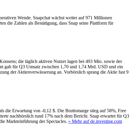
perativen Wende. Snapchat wächst weiter auf 971 Millionen
n die Zahlen als Bestätigung, dass Snap seine Plattform für
sens; die täglich aktiven Nutzer lagen bei 493 Mio. sowie der
ent gab für Q3 Umsatz zwischen 1,70 und 1,74 Mrd. USD und ein
ng der Aktienverwässerung an. Vorbörslich sprang die Aktie fast 9
als die Erwartung von -0,12 $. Die Bruttomarge stieg auf 58%, Free
tterte nachbörslich rund 17% nach dem Bericht. Snap erwartet für Q3
die Markteinführung der Spectacles.
» Mehr auf de.investing.com