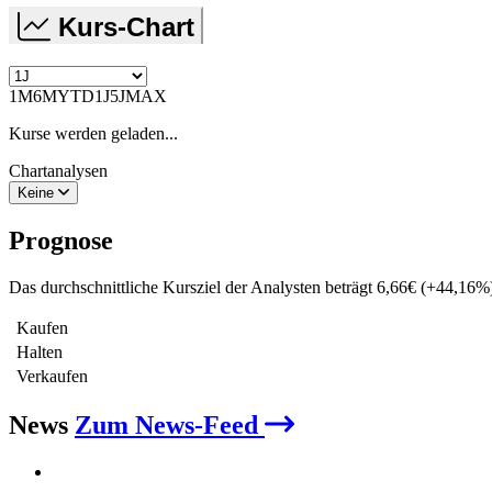
Kurs-Chart
1M
6M
YTD
1J
5J
MAX
Kurse werden geladen...
Chartanalysen
Keine
Prognose
Das durchschnittliche Kursziel der Analysten beträgt
6,66
€
(
+
44,16
%
Kaufen
Halten
Verkaufen
News
Zum News-Feed