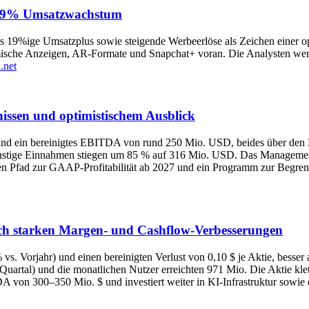
h 19% Umsatzwachstum
as 19%ige Umsatzplus sowie steigende Werbeerlöse als Zeichen einer o
mische Anzeigen, AR-Formate und Snapchat+ voran. Die Analysten werte
.net
nissen und optimistischem Ausblick
 ein bereinigtes EBITDA von rund 250 Mio. USD, beides über den Kon
sonstige Einnahmen stiegen um 85 % auf 316 Mio. USD. Das Managem
Pfad zur GAAP-Profitabilität ab 2027 und ein Programm zur Begrenzu
nach starken Margen- und Cashflow-Verbesserungen
. Vorjahr) und einen bereinigten Verlust von 0,10 $ je Aktie, besser 
uartal) und die monatlichen Nutzer erreichten 971 Mio. Die Aktie kle
 von 300–350 Mio. $ und investiert weiter in KI‑Infrastruktur sowie 