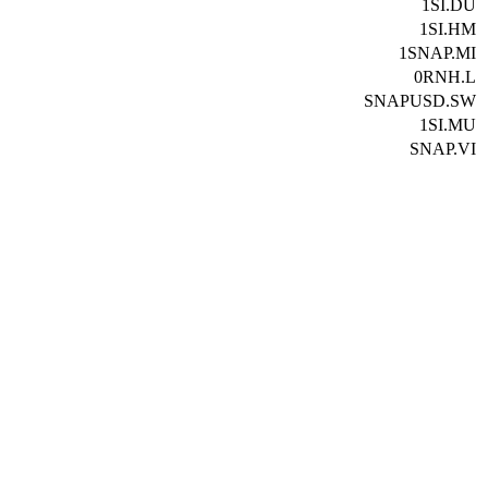
1SI.DU
1SI.HM
1SNAP.MI
0RNH.L
SNAPUSD.SW
1SI.MU
SNAP.VI