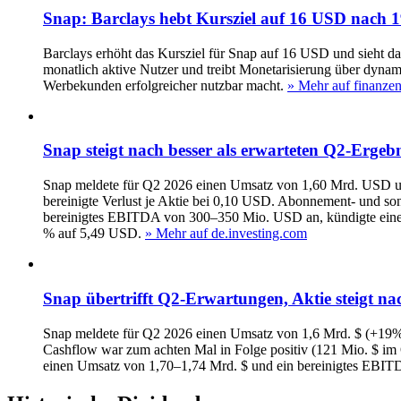
Snap: Barclays hebt Kursziel auf 16 USD nac
Barclays erhöht das Kursziel für Snap auf 16 USD und sieht d
monatlich aktive Nutzer und treibt Monetarisierung über dyna
Werbekunden erfolgreicher nutzbar macht.
» Mehr auf finanzen
Snap steigt nach besser als erwarteten Q2-Ergeb
Snap meldete für Q2 2026 einen Umsatz von 1,60 Mrd. USD und
bereinigte Verlust je Aktie bei 0,10 USD. Abonnement- und 
bereinigtes EBITDA von 300–350 Mio. USD an, kündigte einen 
% auf 5,49 USD.
» Mehr auf de.investing.com
Snap übertrifft Q2‑Erwartungen, Aktie steigt 
Snap meldete für Q2 2026 einen Umsatz von 1,6 Mrd. $ (+19% vs
Cashflow war zum achten Mal in Folge positiv (121 Mio. $ im Q
einen Umsatz von 1,70–1,74 Mrd. $ und ein bereinigtes EBITDA