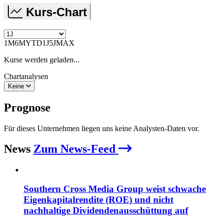
Kurs-Chart
1M
6M
YTD
1J
5J
MAX
Kurse werden geladen...
Chartanalysen
Keine
Prognose
Für dieses Unternehmen liegen uns keine Analysten-Daten vor.
News
Zum News-Feed
Southern Cross Media Group weist schwache
Eigenkapitalrendite (ROE) und nicht
nachhaltige Dividendenausschüttung auf