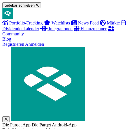
Sidebar schließen
Portfolio-Tracking
Watchlists
News Feed
Märkte
Dividendenkalender
Integrationen
Finanzrechner
Community
Blog
Registrieren
Anmelden
Die Parqet App
Die Parqet Android-App