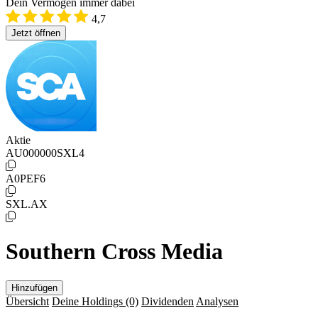
Dein Vermögen immer dabei
4,7
Jetzt öffnen
Aktie
AU000000SXL4
A0PEF6
SXL.AX
Southern Cross Media
Hinzufügen
Übersicht
Deine Holdings
(0)
Dividenden
Analysen