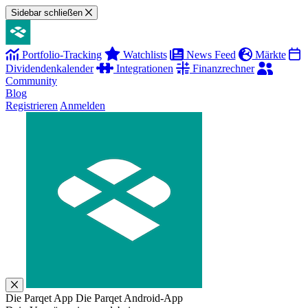
Sidebar schließen
Portfolio-Tracking
Watchlists
News Feed
Märkte
Dividendenkalender
Integrationen
Finanzrechner
Community
Blog
Registrieren
Anmelden
Die Parqet App
Die Parqet Android-App