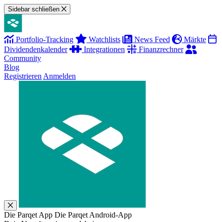
Sidebar schließen
Portfolio-Tracking
Watchlists
News Feed
Märkte
Dividendenkalender
Integrationen
Finanzrechner
Community
Blog
Registrieren
Anmelden
Die Parqet App
Die Parqet Android-App