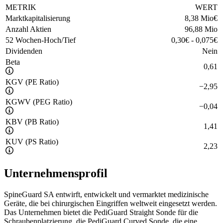
METRIK
WERT
Marktkapitalisierung
8,38 Mio
€
Anzahl Aktien
96,88 Mio
52 Wochen-Hoch/Tief
0,30
€
-
0,075
€
Dividenden
Nein
Beta
0,61
KGV (PE Ratio)
−
2,95
KGWV (PEG Ratio)
−
0,04
KBV (PB Ratio)
1,41
KUV (PS Ratio)
2,23
Unternehmensprofil
SpineGuard SA entwirft, entwickelt und vermarktet medizinische
Geräte, die bei chirurgischen Eingriffen weltweit eingesetzt werden.
Das Unternehmen bietet die PediGuard Straight Sonde für die
Schraubenplatzierung, die PediGuard Curved Sonde, die eine