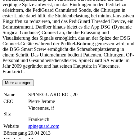
verjüngte Spitze aufweist, um das Eindringen in den Pedikel zu
erleichtern, die PediGuard Cannulated Sonde, die Chirurgen in
erster Linie dabei hilft, die Strahlenbelastung bei minimal-invasiven
Eingriffen zu reduzieren, und das PediGuard Threaded Device, ein
Bohrinstrument. Darüber hinaus bietet es die App DSG (Dynamic
Surgical Guidance) Connect an, die die Erfassung und
Visualisierung des Signals ermöglicht, das an der Spitze der DSG
Connect-Geräte während der Pedikel-Bohrung gemessen wird; und
die DSG Smart Screw ermöglicht die Schraubenplatzierung in
einem Schritt. Das Unternehmen bedient Patienten, Chirurgen, OP-
Personal und Gesundheitsdienstleister. SpineGuard SA wurde im
Jahr 2009 gegründet und hat seinen Hauptsitz in Vincennes,
Frankreich.
Mehr anzeigen
Name
SPINEGUARD EO -,20
CEO
Pierre Jerome
Vincennes, if
Sitz
Frankreich
Website
spineguard.com
Börsengang
29.04.2013