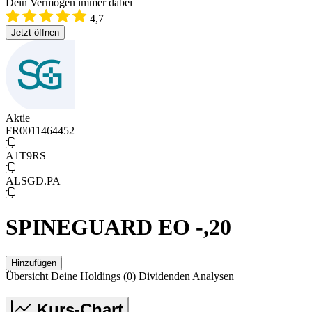
Dein Vermögen immer dabei
4,7
Jetzt öffnen
Aktie
FR0011464452
A1T9RS
ALSGD.PA
SPINEGUARD EO -,20
Hinzufügen
Übersicht
Deine Holdings
(0)
Dividenden
Analysen
Kurs-Chart