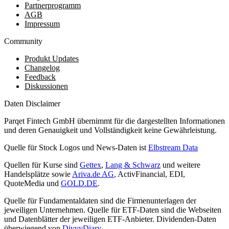
Partnerprogramm
AGB
Impressum
Community
Produkt Updates
Changelog
Feedback
Diskussionen
Daten Disclaimer
Parqet Fintech GmbH übernimmt für die dargestellten Informationen
und deren Genauigkeit und Vollständigkeit keine Gewährleistung.
Quelle für Stock Logos und News-Daten ist
Elbstream Data
Quellen für Kurse sind
Gettex
,
Lang & Schwarz
und weitere
Handelsplätze sowie
Ariva.de AG
, ActivFinancial, EDI,
QuoteMedia und
GOLD.DE
.
Quelle für Fundamentaldaten sind die Firmenunterlagen der
jeweiligen Unternehmen. Quelle für ETF-Daten sind die Webseiten
und Datenblätter der jeweiligen ETF-Anbieter. Dividenden-Daten
überwiegend von
DivvyDiary
.