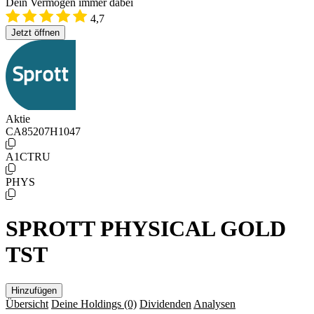
Dein Vermögen immer dabei
4,7
Jetzt öffnen
Aktie
CA85207H1047
A1CTRU
PHYS
SPROTT PHYSICAL GOLD
TST
Hinzufügen
Übersicht
Deine Holdings
(0)
Dividenden
Analysen