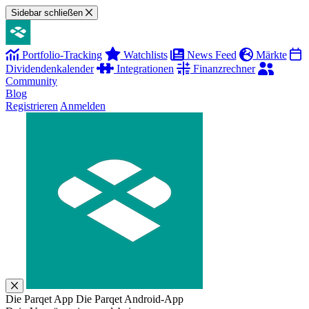
Sidebar schließen
Portfolio-Tracking
Watchlists
News Feed
Märkte
Dividendenkalender
Integrationen
Finanzrechner
Community
Blog
Registrieren
Anmelden
Die Parqet App
Die Parqet Android-App