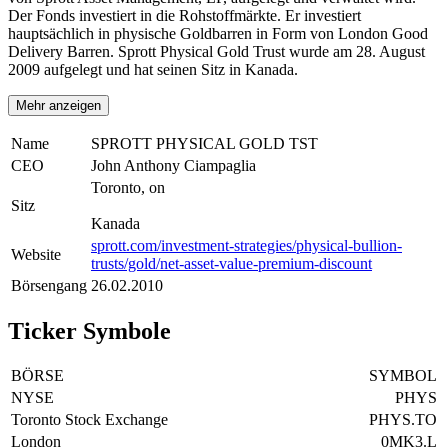
Der Fonds investiert in die Rohstoffmärkte. Er investiert
hauptsächlich in physische Goldbarren in Form von London Good
Delivery Barren. Sprott Physical Gold Trust wurde am 28. August
2009 aufgelegt und hat seinen Sitz in Kanada.
Mehr anzeigen
Name
SPROTT PHYSICAL GOLD TST
CEO
John Anthony Ciampaglia
Toronto, on
Sitz
Kanada
sprott.com/investment-strategies/physical-bullion-
Website
trusts/gold/net-asset-value-premium-discount
Börsengang
26.02.2010
Ticker Symbole
BÖRSE
SYMBOL
NYSE
PHYS
Toronto Stock Exchange
PHYS.TO
London
0MK3.L