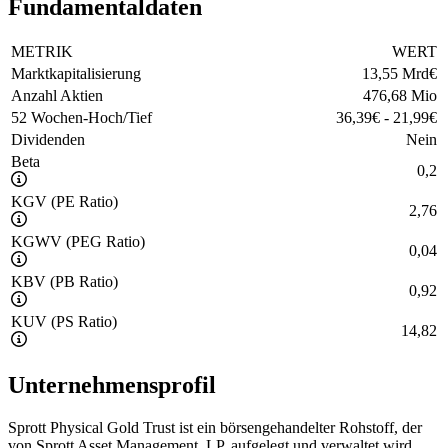
Fundamentaldaten
METRIK
WERT
Marktkapitalisierung
13,55 Mrd
€
Anzahl Aktien
476,68 Mio
52 Wochen-Hoch/Tief
36,39
€
-
21,99
€
Dividenden
Nein
Beta
0,2
KGV (PE Ratio)
2,76
KGWV (PEG Ratio)
0,04
KBV (PB Ratio)
0,92
KUV (PS Ratio)
14,82
Unternehmensprofil
Sprott Physical Gold Trust ist ein börsengehandelter Rohstoff, der
von Sprott Asset Management, LP, aufgelegt und verwaltet wird.