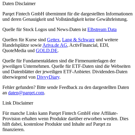
Daten Disclaimer
Parqet Fintech GmbH übernimmt für die dargestellten Informationen
und deren Genauigkeit und Vollständigkeit keine Gewährleistung.
Quelle für Stock Logos und News-Daten ist
Elbstream Data
Quellen für Kurse sind
Gettex
,
Lang & Schwarz
und weitere
Handelsplätze sowie
Ariva.de AG
, ActivFinancial, EDI,
QuoteMedia und
GOLD.DE
.
Quelle für Fundamentaldaten sind die Firmenunterlagen der
jeweiligen Unternehmen. Quelle für ETF-Daten sind die Webseiten
und Datenblätter der jeweiligen ETF-Anbieter. Dividenden-Daten
überwiegend von
DivvyDiary
.
Fehler gefunden? Bitte sende Feedback zu den dargestellten Daten
an
daten@parqet.com
.
Link Disclaimer
Für manche Links kann Parqet Fintech GmbH eine Affiliate-
Provision erhalten wenn Produkte darüber erworben werden. Dies
hilft dabei, kostenlose Produkte und Inhalte auf Parqet zu
finanzieren.