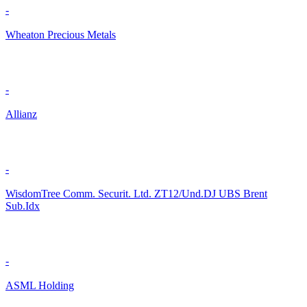
-
Wheaton Precious Metals
-
Allianz
-
WisdomTree Comm. Securit. Ltd. ZT12/Und.DJ UBS Brent
Sub.Idx
-
ASML Holding