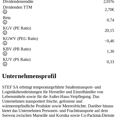
Dividendenrendite
2,01
%
Dividenden TTM
2,70
€
Beta
0,74
KGV (PE Ratio)
20,15
KGWV (PEG Ratio)
−
0,46
KBV (PB Ratio)
1,30
KUV (PS Ratio)
0,33
Unternehmensprofil
STEF SA erbringt temperaturgeführte Straßentransport- und
Logistikdienstleistungen für Hersteller und Einzelhändler von
Lebensmitteln sowie für die Außer-Haus-Verpflegung. Das
Unternehmen transportiert frische, gefrorene und
wärmeempfindliche Produkte sowie Meeresfrüchte. Darüber hinaus
bietet das Unternehmen Personen- und Frachttransporte auf dem
Seeweg zwischen Marseille und Korsika sowie Co-Packing-Dienste