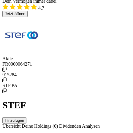
Dein Vermögen immer dabei
4,7
Jetzt öffnen
Aktie
FR0000064271
915284
STF.PA
STEF
Hinzufügen
Übersicht
Deine Holdings
(0)
Dividenden
Analysen