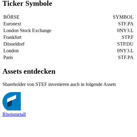
Ticker Symbole
BÖRSE
SYMBOL
Euronext
STF.PA
London Stock Exchange
0NY3.L
Frankfurt
STP.F
Düsseldorf
STP.DU
London
0NY3.L
Paris
STF.PA
Assets entdecken
Shareholder von STEF investieren auch in folgende Assets
Rheinmetall