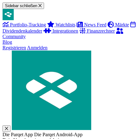
Sidebar schließen
Portfolio-Tracking
Watchlists
News Feed
Märkte
Dividendenkalender
Integrationen
Finanzrechner
Community
Blog
Registrieren
Anmelden
Die Parqet App
Die Parqet Android-App