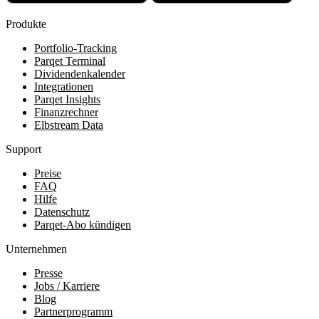
Produkte
Portfolio-Tracking
Parqet Terminal
Dividendenkalender
Integrationen
Parqet Insights
Finanzrechner
Elbstream Data
Support
Preise
FAQ
Hilfe
Datenschutz
Parqet-Abo kündigen
Unternehmen
Presse
Jobs / Karriere
Blog
Partnerprogramm