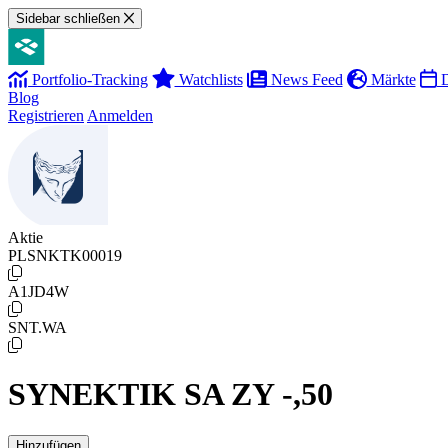
Sidebar schließen
Portfolio-Tracking
Watchlists
News Feed
Märkte
D
Blog
Registrieren
Anmelden
Aktie
PLSNKTK00019
A1JD4W
SNT.WA
SYNEKTIK SA ZY -,50
Hinzufügen