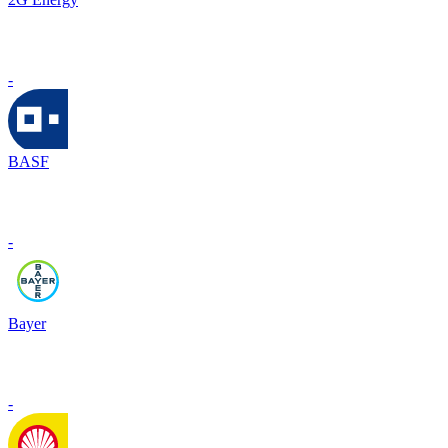
-
BASF
-
Bayer
-