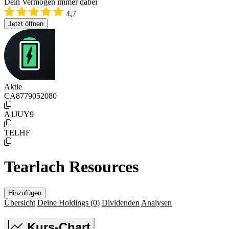
Dein Vermögen immer dabei
4,7
Jetzt öffnen
Aktie
CA8779052080
A1JUY9
TELHF
Tearlach Resources
Hinzufügen
Übersicht
Deine Holdings
(0)
Dividenden
Analysen
Kurs-Chart