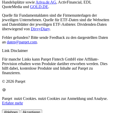
Handelsplätze sowie
Ariva.de AG
, ActivFinancial, EDI,
QuoteMedia und
GOLD.DE
.
Quelle für Fundamentaldaten sind die Firmenunterlagen der
jeweiligen Unternehmen. Quelle für ETF-Daten sind die Webseiten
und Datenblätter der jeweiligen ETF-Anbieter. Dividenden-Daten
überwiegend von
DivvyDiary
.
Fehler gefunden? Bitte sende Feedback zu den dargestellten Daten
an
daten@parqet.com
.
Link Disclaimer
Für manche Links kann Parqet Fintech GmbH eine Affiliate-
Provision erhalten wenn Produkte darüber erworben werden. Dies
hilft dabei, kostenlose Produkte und Inhalte auf Parqet zu
finanzieren.
© 2026 Parqet
🍪
Parqet
nutzt Cookies.
nutzt Cookies zur Anmeldung und Analyse.
Erfahre mehr
Ablehnen
Akzeptieren