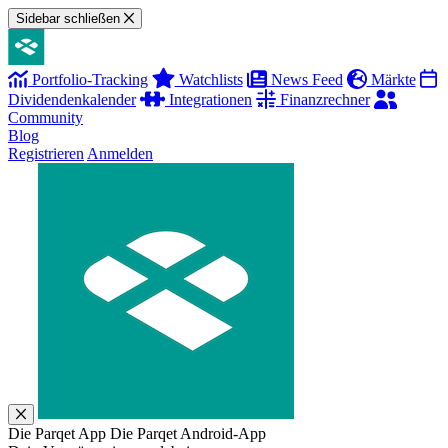
Sidebar schließen
Portfolio-Tracking
Watchlists
News Feed
Märkte
Dividendenkalender
Integrationen
Finanzrechner
Community
Blog
Registrieren
Anmelden
Die Parqet App
Die Parqet Android-App