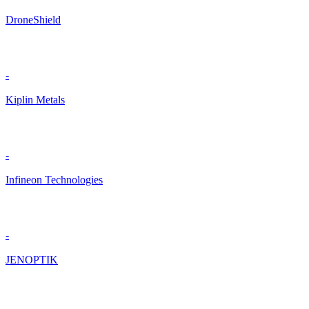
DroneShield
-
Kiplin Metals
-
Infineon Technologies
-
JENOPTIK