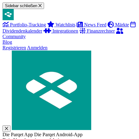
Sidebar schließen
Portfolio-Tracking
Watchlists
News Feed
Märkte
Dividendenkalender
Integrationen
Finanzrechner
Community
Blog
Registrieren
Anmelden
Die Parqet App
Die Parqet Android-App