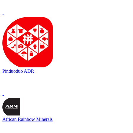
-
Pinduoduo ADR
-
African Rainbow Minerals