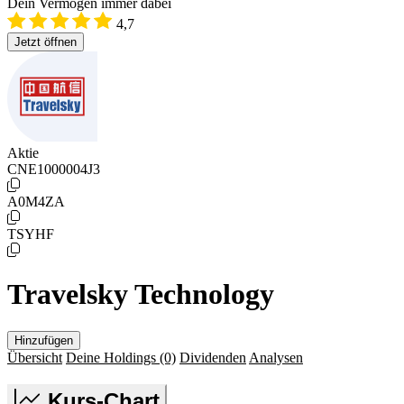
Dein Vermögen immer dabei
4,7
Jetzt öffnen
Aktie
CNE1000004J3
A0M4ZA
TSYHF
Travelsky Technology
Hinzufügen
Übersicht
Deine Holdings
(0)
Dividenden
Analysen
Kurs-Chart