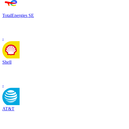
TotalEnergies SE
-
Shell
-
AT&T