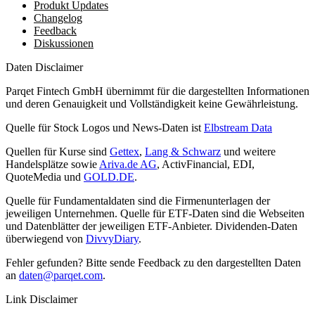
Produkt Updates
Changelog
Feedback
Diskussionen
Daten Disclaimer
Parqet Fintech GmbH übernimmt für die dargestellten Informationen
und deren Genauigkeit und Vollständigkeit keine Gewährleistung.
Quelle für Stock Logos und News-Daten ist
Elbstream Data
Quellen für Kurse sind
Gettex
,
Lang & Schwarz
und weitere
Handelsplätze sowie
Ariva.de AG
, ActivFinancial, EDI,
QuoteMedia und
GOLD.DE
.
Quelle für Fundamentaldaten sind die Firmenunterlagen der
jeweiligen Unternehmen. Quelle für ETF-Daten sind die Webseiten
und Datenblätter der jeweiligen ETF-Anbieter. Dividenden-Daten
überwiegend von
DivvyDiary
.
Fehler gefunden? Bitte sende Feedback zu den dargestellten Daten
an
daten@parqet.com
.
Link Disclaimer