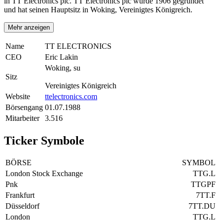
in TT Electronics plc. TT Electronics plc wurde 1906 gegründet
und hat seinen Hauptsitz in Woking, Vereinigtes Königreich.
Mehr anzeigen
Name
TT ELECTRONICS
CEO
Eric Lakin
Woking, su
Sitz
Vereinigtes Königreich
Website
ttelectronics.com
Börsengang
01.07.1988
Mitarbeiter
3.516
Ticker Symbole
BÖRSE
SYMBOL
London Stock Exchange
TTG.L
Pnk
TTGPF
Frankfurt
7TT.F
Düsseldorf
7TT.DU
London
TTG.L