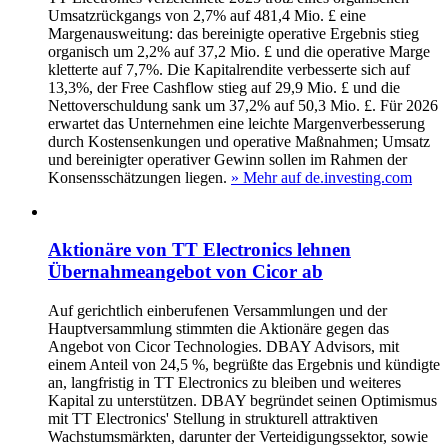
Umsatzrückgangs von 2,7% auf 481,4 Mio. £ eine
Margenausweitung: das bereinigte operative Ergebnis stieg
organisch um 2,2% auf 37,2 Mio. £ und die operative Marge
kletterte auf 7,7%. Die Kapitalrendite verbesserte sich auf
13,3%, der Free Cashflow stieg auf 29,9 Mio. £ und die
Nettoverschuldung sank um 37,2% auf 50,3 Mio. £. Für 2026
erwartet das Unternehmen eine leichte Margenverbesserung
durch Kostensenkungen und operative Maßnahmen; Umsatz
und bereinigter operativer Gewinn sollen im Rahmen der
Konsensschätzungen liegen.
» Mehr auf de.investing.com
Aktionäre von TT Electronics lehnen
Übernahmeangebot von Cicor ab
Auf gerichtlich einberufenen Versammlungen und der
Hauptversammlung stimmten die Aktionäre gegen das
Angebot von Cicor Technologies. DBAY Advisors, mit
einem Anteil von 24,5 %, begrüßte das Ergebnis und kündigte
an, langfristig in TT Electronics zu bleiben und weiteres
Kapital zu unterstützen. DBAY begründet seinen Optimismus
mit TT Electronics' Stellung in strukturell attraktiven
Wachstumsmärkten, darunter der Verteidigungssektor, sowie