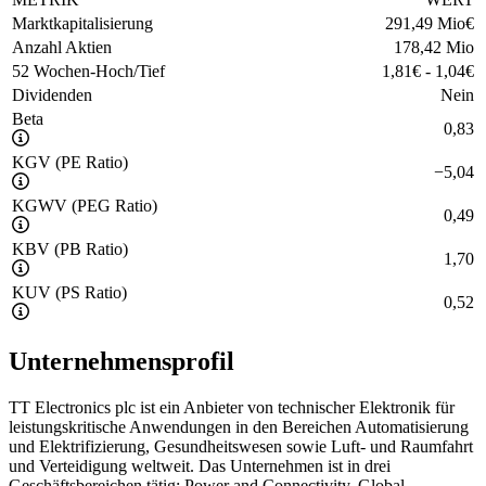
Marktkapitalisierung
291,49 Mio
€
Anzahl Aktien
178,42 Mio
52 Wochen-Hoch/Tief
1,81
€
-
1,04
€
Dividenden
Nein
Beta
0,83
KGV (PE Ratio)
−
5,04
KGWV (PEG Ratio)
0,49
KBV (PB Ratio)
1,70
KUV (PS Ratio)
0,52
Unternehmensprofil
TT Electronics plc ist ein Anbieter von technischer Elektronik für
leistungskritische Anwendungen in den Bereichen Automatisierung
und Elektrifizierung, Gesundheitswesen sowie Luft- und Raumfahrt
und Verteidigung weltweit. Das Unternehmen ist in drei
Geschäftsbereichen tätig: Power and Connectivity, Global