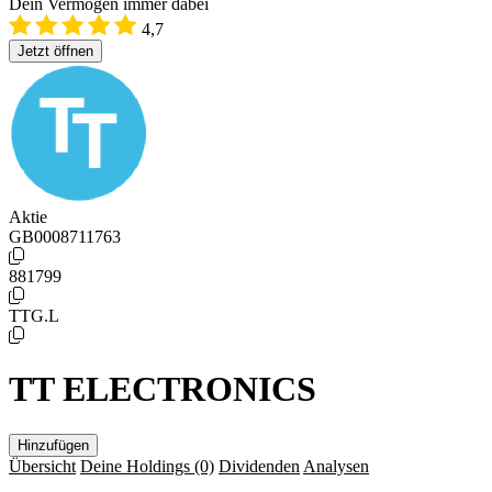
Dein Vermögen immer dabei
4,7
Jetzt öffnen
Aktie
GB0008711763
881799
TTG.L
TT ELECTRONICS
Hinzufügen
Übersicht
Deine Holdings
(0)
Dividenden
Analysen