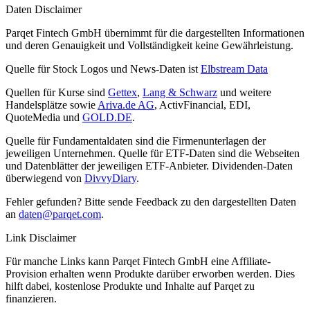
Daten Disclaimer
Parqet Fintech GmbH übernimmt für die dargestellten Informationen
und deren Genauigkeit und Vollständigkeit keine Gewährleistung.
Quelle für Stock Logos und News-Daten ist
Elbstream Data
Quellen für Kurse sind
Gettex
,
Lang & Schwarz
und weitere
Handelsplätze sowie
Ariva.de AG
, ActivFinancial, EDI,
QuoteMedia und
GOLD.DE
.
Quelle für Fundamentaldaten sind die Firmenunterlagen der
jeweiligen Unternehmen. Quelle für ETF-Daten sind die Webseiten
und Datenblätter der jeweiligen ETF-Anbieter. Dividenden-Daten
überwiegend von
DivvyDiary
.
Fehler gefunden? Bitte sende Feedback zu den dargestellten Daten
an
daten@parqet.com
.
Link Disclaimer
Für manche Links kann Parqet Fintech GmbH eine Affiliate-
Provision erhalten wenn Produkte darüber erworben werden. Dies
hilft dabei, kostenlose Produkte und Inhalte auf Parqet zu
finanzieren.