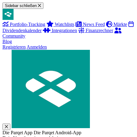
Sidebar schließen
Portfolio-Tracking
Watchlists
News Feed
Märkte
Dividendenkalender
Integrationen
Finanzrechner
Community
Blog
Registrieren
Anmelden
Die Parqet App
Die Parqet Android-App