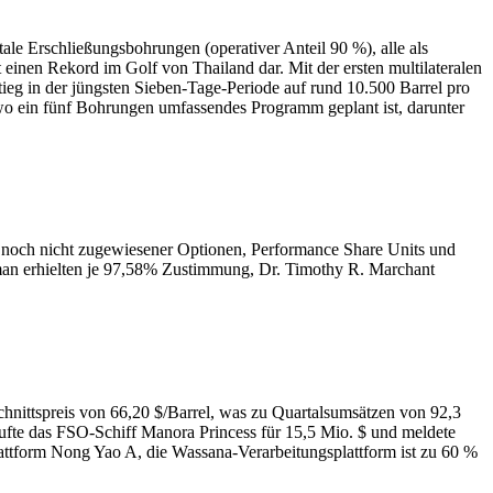
le Erschließungsbohrungen (operativer Anteil 90 %), alle als
nen Rekord im Golf von Thailand dar. Mit der ersten multilateralen
g in der jüngsten Sieben-Tage-Periode auf rund 10.500 Barrel pro
wo ein fünf Bohrungen umfassendes Programm geplant ist, darunter
 noch nicht zugewiesener Optionen, Performance Share Units und
man erhielten je 97,58% Zustimmung, Dr. Timothy R. Marchant
schnittspreis von 66,20 $/Barrel, was zu Quartalsumsätzen von 92,3
ufte das FSO‑Schiff Manora Princess für 15,5 Mio. $ und meldete
lattform Nong Yao A, die Wassana‑Verarbeitungsplattform ist zu 60 %