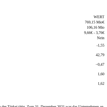
WERT
769,15 Mio
€
106,16 Mio
9,66
€
-
3,76
€
Nein
-1,55
42,79
−
0,47
1,60
1,62
 in der Türkei tätig. Zum 31. Dezember 2021 war das Unternehmen an