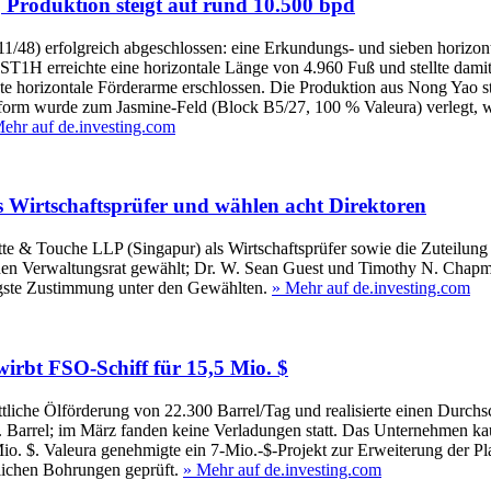
, Produktion steigt auf rund 10.500 bpd
48) erfolgreich abgeschlossen: eine Erkundungs- und sieben horizonta
erreichte eine horizontale Länge von 4.960 Fuß und stellte damit ei
orizontale Förderarme erschlossen. Die Produktion aus Nong Yao stie
ttform wurde zum Jasmine-Feld (Block B5/27, 100 % Valeura) verlegt, 
ehr auf de.investing.com
ls Wirtschaftsprüfer und wählen acht Direktoren
 & Touche LLP (Singapur) als Wirtschaftsprüfer sowie die Zuteilung
 den Verwaltungsrat gewählt; Dr. W. Sean Guest und Timothy N. Chap
igste Zustimmung unter den Gewählten.
» Mehr auf de.investing.com
irbt FSO‑Schiff für 15,5 Mio. $
ttliche Ölförderung von 22.300 Barrel/Tag und realisierte einen Durch
o. Barrel; im März fanden keine Verladungen statt. Das Unternehmen ka
Mio. $. Valeura genehmigte ein 7‑Mio.-$-Projekt zur Erweiterung der P
lichen Bohrungen geprüft.
» Mehr auf de.investing.com