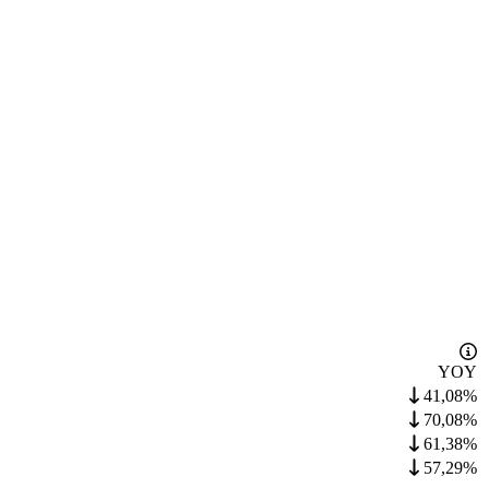
YOY
41,08%
70,08%
61,38%
57,29%