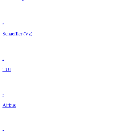
-
Schaeffler (Vz)
-
TUI
-
Airbus
-