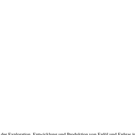
in der Exploration, Entwicklung und Produktion von Erdöl und Erdgas