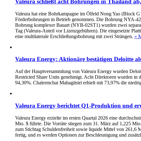
Valeura schließt acht Bohrungen in Thailand ab
Valeura hat eine Bohrkampagne im Ölfeld Nong Yao (Block G11/
Förderbohrungen in Betrieb genommen. Die Bohrung NYA-42ST1H 
Bohrung komplexer Bauart (NYB-02ST1) wurden zwei separate h
Tag (Valeura-Anteil vor Lizenzgebühren). Die eingesetzte Pla
eine multilaterale Erschließungsbohrung mit zwei Strängen.
» M
Valeura Energy: Aktionäre bestätigen Deloitte a
Auf der Hauptversammlung von Valeura Energy wurden Deloitte
Restricted Share Units genehmigt. Acht Direktoren wurden in
94,30%. Chalermchai Mahagitsiri erhielt mit 73,97% die niedr
Valeura Energy berichtet Q1-Produktion und erw
Valeura Energy erzielte im ersten Quartal 2026 eine durchschni
Mio. $ führte. Die Vorräte stiegen zum 31. März auf 1,225 Mi
zum Stichtag Schuldenfreiheit sowie liquide Mittel von 261,6 
fertig, und es werden Optionen zur Beschleunigung und zusätz