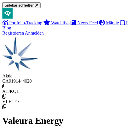
Sidebar schließen
Portfolio-Tracking
Watchlists
News Feed
Märkte
D
Blog
Registrieren
Anmelden
Aktie
CA9191444020
A1JKQ1
VLE.TO
Valeura Energy