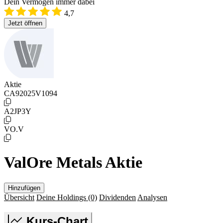
Dein Vermögen immer dabei
4,7
Jetzt öffnen
Aktie
CA92025V1094
A2JP3Y
VO.V
ValOre Metals Aktie
Hinzufügen
Übersicht
Deine Holdings
(0)
Dividenden
Analysen
Kurs-Chart