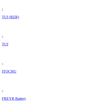
-
TUI (BZR)
-
TUI
-
ITOCHU
-
FREYR Battery