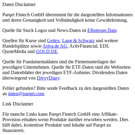
Daten Disclaimer
Parqet Fintech GmbH übernimmt für die dargestellten Informationen
und deren Genauigkeit und Vollständigkeit keine Gewährleistung.
Quelle für Stock Logos und News-Daten ist
Elbstream Data
Quellen für Kurse sind
Gettex
,
Lang & Schwarz
und weitere
Handelsplätze sowie
Ariva.de AG
, ActivFinancial, EDI,
QuoteMedia und
GOLD.DE
.
Quelle für Fundamentaldaten sind die Firmenunterlagen der
jeweiligen Unternehmen. Quelle für ETF-Daten sind die Webseiten
und Datenblätter der jeweiligen ETF-Anbieter. Dividenden-Daten
überwiegend von
DivvyDiary
.
Fehler gefunden? Bitte sende Feedback zu den dargestellten Daten
an
daten@parqet.com
.
Link Disclaimer
Für manche Links kann Parqet Fintech GmbH eine Affiliate-
Provision erhalten wenn Produkte darüber erworben werden. Dies
hilft dabei, kostenlose Produkte und Inhalte auf Parqet zu
finanzieren.