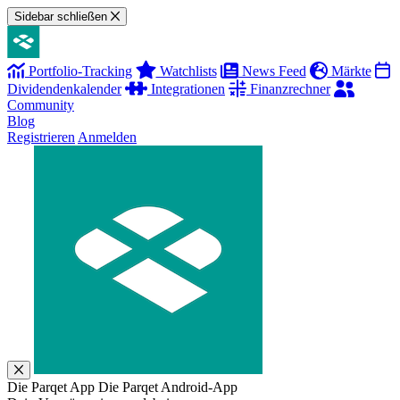
Sidebar schließen
Portfolio-Tracking
Watchlists
News Feed
Märkte
Dividendenkalender
Integrationen
Finanzrechner
Community
Blog
Registrieren
Anmelden
Die Parqet App
Die Parqet Android-App