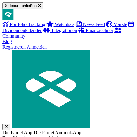
Sidebar schließen
Portfolio-Tracking
Watchlists
News Feed
Märkte
Dividendenkalender
Integrationen
Finanzrechner
Community
Blog
Registrieren
Anmelden
Die Parqet App
Die Parqet Android-App