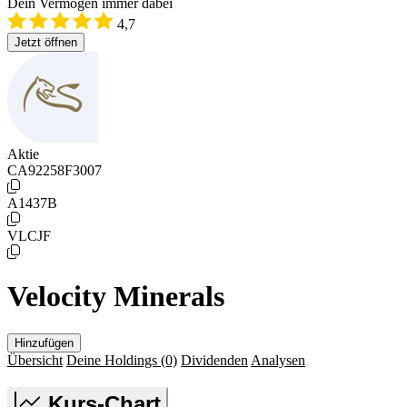
Dein Vermögen immer dabei
4,7
Jetzt öffnen
Aktie
CA92258F3007
A1437B
VLCJF
Velocity Minerals
Hinzufügen
Übersicht
Deine Holdings
(0)
Dividenden
Analysen
Kurs-Chart