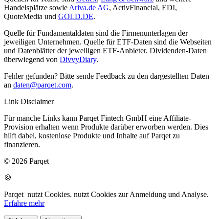
Handelsplätze sowie
Ariva.de AG
, ActivFinancial, EDI,
QuoteMedia und
GOLD.DE
.
Quelle für Fundamentaldaten sind die Firmenunterlagen der
jeweiligen Unternehmen. Quelle für ETF-Daten sind die Webseiten
und Datenblätter der jeweiligen ETF-Anbieter. Dividenden-Daten
überwiegend von
DivvyDiary
.
Fehler gefunden? Bitte sende Feedback zu den dargestellten Daten
an
daten@parqet.com
.
Link Disclaimer
Für manche Links kann Parqet Fintech GmbH eine Affiliate-
Provision erhalten wenn Produkte darüber erworben werden. Dies
hilft dabei, kostenlose Produkte und Inhalte auf Parqet zu
finanzieren.
© 2026 Parqet
🍪
Parqet
nutzt Cookies.
nutzt Cookies zur Anmeldung und Analyse.
Erfahre mehr