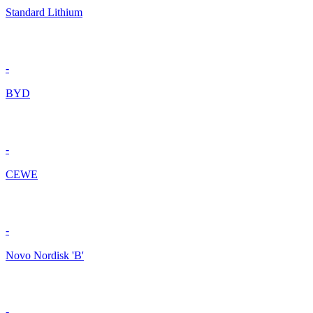
Standard Lithium
-
BYD
-
CEWE
-
Novo Nordisk 'B'
-