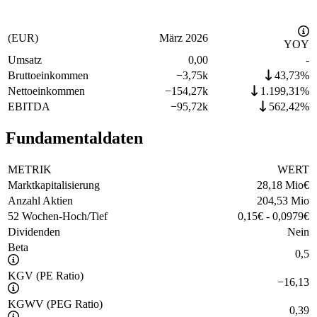
(EUR)
März 2026
YOY
Umsatz
0,00
-
Bruttoeinkommen
−
3,75k
43,73%
Nettoeinkommen
−
154,27k
1.199,31%
EBITDA
−
95,72k
562,42%
Fundamentaldaten
METRIK
WERT
Marktkapitalisierung
28,18 Mio
€
Anzahl Aktien
204,53 Mio
52 Wochen-Hoch/Tief
0,15
€
-
0,0979
€
Dividenden
Nein
Beta
0,5
KGV (PE Ratio)
−
16,13
KGWV (PEG Ratio)
0,39