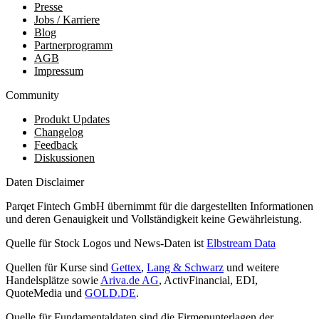
Presse
Jobs / Karriere
Blog
Partnerprogramm
AGB
Impressum
Community
Produkt Updates
Changelog
Feedback
Diskussionen
Daten Disclaimer
Parqet Fintech GmbH übernimmt für die dargestellten Informationen
und deren Genauigkeit und Vollständigkeit keine Gewährleistung.
Quelle für Stock Logos und News-Daten ist
Elbstream Data
Quellen für Kurse sind
Gettex
,
Lang & Schwarz
und weitere
Handelsplätze sowie
Ariva.de AG
, ActivFinancial, EDI,
QuoteMedia und
GOLD.DE
.
Quelle für Fundamentaldaten sind die Firmenunterlagen der