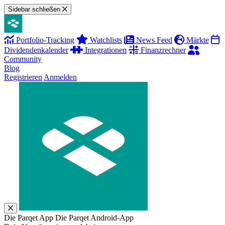
Sidebar schließen
Portfolio-Tracking
Watchlists
News Feed
Märkte
Dividendenkalender
Integrationen
Finanzrechner
Community
Blog
Registrieren
Anmelden
Die Parqet App
Die Parqet Android-App