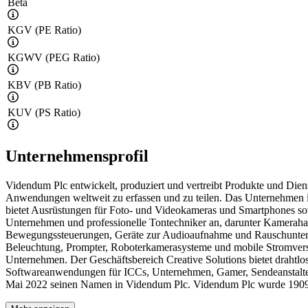
Beta
KGV (PE Ratio)
KGWV (PEG Ratio)
KBV (PB Ratio)
KUV (PS Ratio)
Unternehmensprofil
Videndum Plc entwickelt, produziert und vertreibt Produkte und Dien
Anwendungen weltweit zu erfassen und zu teilen. Das Unternehmen ist
bietet Ausrüstungen für Foto- und Videokameras und Smartphones sow
Unternehmen und professionelle Tontechniker an, darunter Kamerah
Bewegungssteuerungen, Geräte zur Audioaufnahme und Rauschunterdr
Beleuchtung, Prompter, Roboterkamerasysteme und mobile Stromvers
Unternehmen. Der Geschäftsbereich Creative Solutions bietet draht
Softwareanwendungen für ICCs, Unternehmen, Gamer, Sendeanstalte
Mai 2022 seinen Namen in Videndum Plc. Videndum Plc wurde 1909 g