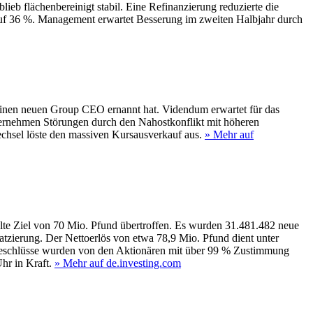
eb flächenbereinigt stabil. Eine Refinanzierung reduzierte die
auf 36 %. Management erwartet Besserung im zweiten Halbjahr durch
inen neuen Group CEO ernannt hat. Videndum erwartet für das
ternehmen Störungen durch den Nahostkonflikt mit höheren
hsel löste den massiven Kursausverkauf aus.
» Mehr auf
lte Ziel von 70 Mio. Pfund übertroffen. Es wurden 31.481.482 neue
tzierung. Der Nettoerlös von etwa 78,9 Mio. Pfund dient unter
e Beschlüsse wurden von den Aktionären mit über 99 % Zustimmung
hr in Kraft.
» Mehr auf de.investing.com