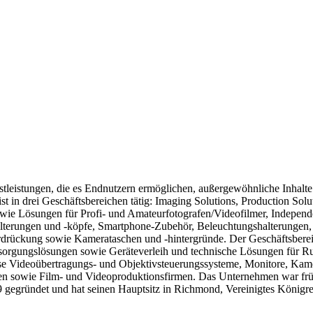
stleistungen, die es Endnutzern ermöglichen, außergewöhnliche Inhalt
 in drei Geschäftsbereichen tätig: Imaging Solutions, Production Solu
ie Lösungen für Profi- und Amateurfotografen/Videofilmer, Independe
alterungen und -köpfe, Smartphone-Zubehör, Beleuchtungshalterungen
ückung sowie Kamerataschen und -hintergründe. Der Geschäftsbereich
orgungslösungen sowie Geräteverleih und technische Lösungen für Ru
lose Videoübertragungs- und Objektivsteuerungssysteme, Monitore, Kam
n sowie Film- und Videoproduktionsfirmen. Das Unternehmen war frü
egründet und hat seinen Hauptsitz in Richmond, Vereinigtes Königre