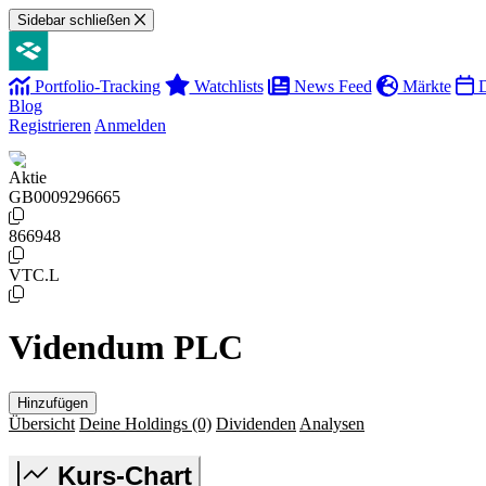
Sidebar schließen
Portfolio-Tracking
Watchlists
News Feed
Märkte
D
Blog
Registrieren
Anmelden
Aktie
GB0009296665
866948
VTC.L
Videndum PLC
Hinzufügen
Übersicht
Deine Holdings
(0)
Dividenden
Analysen
Kurs-Chart