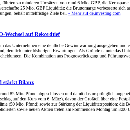
führten zu minderen Umsätzen von rund 6 Mio. GBP, die Kernsparte bli
schaffte 25 Mio. GBP Liquidität; die Bruttomarge verbesserte sich 
gen, behält mittelfristige Ziele bei.
» Mehr auf de.investing.com
-Wechsel auf Rekordtief
dem das Unternehmen eine deutliche Gewinnwarnung ausgegeben und e
d, deutlich unter bisherigen Erwartungen. Als Gründe nannte das Un
ntscheidungen. Die Kombination aus Prognoserückgang und Führungswec
 stärkt Bilanz
rund 85 Mio. Pfund abgeschlossen und damit das ursprünglich angepei
hlag auf den Kurs vom 6. März), davon der Großteil über eine Festpla
linie (50 Mio. Pfund) sowie zur Stärkung der Liquiditätsposition; di
solidierten sowie neuen Aktien treten am kommenden Montag um 8:00 U