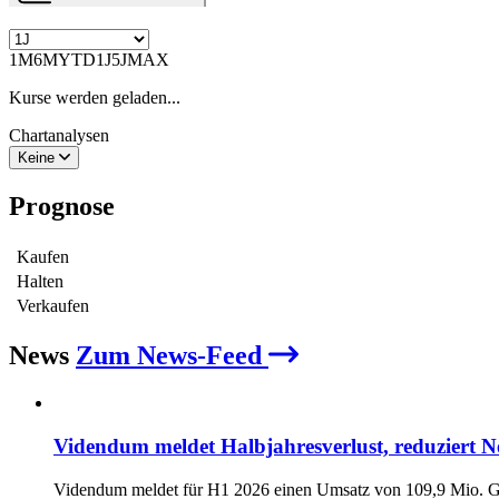
1M
6M
YTD
1J
5J
MAX
Kurse werden geladen...
Chartanalysen
Keine
Prognose
Kaufen
Halten
Verkaufen
News
Zum News-Feed
Videndum meldet Halbjahresverlust, reduziert N
Videndum meldet für H1 2026 einen Umsatz von 109,9 Mio. G