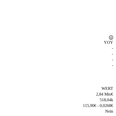
YOY
-
-
-
-
WERT
2,84 Mio
€
518,04k
115,90
€
-
0,0268
€
Nein