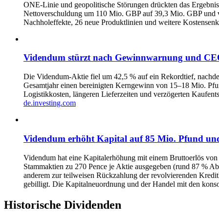
ONE-Linie und geopolitische Störungen drückten das Ergebnis, 
Nettoverschuldung um 110 Mio. GBP auf 39,3 Mio. GBP und ver
Nachholeffekte, 26 neue Produktlinien und weitere Kostensenkun
Videndum stürzt nach Gewinnwarnung und CEO
Die Videndum-Aktie fiel um 42,5 % auf ein Rekordtief, nach
Gesamtjahr einen bereinigten Kerngewinn von 15–18 Mio. Pfun
Logistikkosten, längeren Lieferzeiten und verzögerten Kaufe
de.investing.com
Videndum erhöht Kapital auf 85 Mio. Pfund und
Videndum hat eine Kapitalerhöhung mit einem Bruttoerlös von 
Stammaktien zu 270 Pence je Aktie ausgegeben (rund 87 % Absc
anderem zur teilweisen Rückzahlung der revolvierenden Kredit
gebilligt. Die Kapitalneuordnung und der Handel mit den kon
Historische
Dividenden