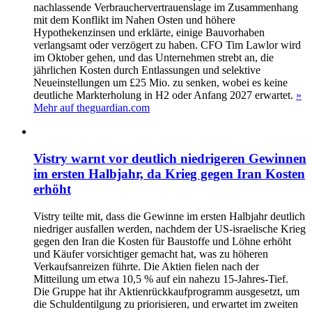
nachlassende Verbrauchervertrauenslage im Zusammenhang
mit dem Konflikt im Nahen Osten und höhere
Hypothekenzinsen und erklärte, einige Bauvorhaben
verlangsamt oder verzögert zu haben. CFO Tim Lawlor wird
im Oktober gehen, und das Unternehmen strebt an, die
jährlichen Kosten durch Entlassungen und selektive
Neueinstellungen um £25 Mio. zu senken, wobei es keine
deutliche Markterholung in H2 oder Anfang 2027 erwartet.
»
Mehr auf theguardian.com
Vistry warnt vor deutlich niedrigeren Gewinnen
im ersten Halbjahr, da Krieg gegen Iran Kosten
erhöht
Vistry teilte mit, dass die Gewinne im ersten Halbjahr deutlich
niedriger ausfallen werden, nachdem der US‑israelische Krieg
gegen den Iran die Kosten für Baustoffe und Löhne erhöht
und Käufer vorsichtiger gemacht hat, was zu höheren
Verkaufsanreizen führte. Die Aktien fielen nach der
Mitteilung um etwa 10,5 % auf ein nahezu 15‑Jahres‑Tief.
Die Gruppe hat ihr Aktienrückkaufprogramm ausgesetzt, um
die Schuldentilgung zu priorisieren, und erwartet im zweiten