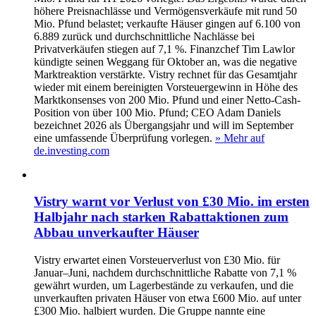
höhere Preisnachlässe und Vermögensverkäufe mit rund 50
Mio. Pfund belastet; verkaufte Häuser gingen auf 6.100 von
6.889 zurück und durchschnittliche Nachlässe bei
Privatverkäufen stiegen auf 7,1 %. Finanzchef Tim Lawlor
kündigte seinen Weggang für Oktober an, was die negative
Marktreaktion verstärkte. Vistry rechnet für das Gesamtjahr
wieder mit einem bereinigten Vorsteuergewinn in Höhe des
Marktkonsenses von 200 Mio. Pfund und einer Netto-Cash-
Position von über 100 Mio. Pfund; CEO Adam Daniels
bezeichnet 2026 als Übergangsjahr und will im September
eine umfassende Überprüfung vorlegen.
» Mehr auf
de.investing.com
Vistry warnt vor Verlust von £30 Mio. im ersten
Halbjahr nach starken Rabattaktionen zum
Abbau unverkaufter Häuser
Vistry erwartet einen Vorsteuerverlust von £30 Mio. für
Januar–Juni, nachdem durchschnittliche Rabatte von 7,1 %
gewährt wurden, um Lagerbestände zu verkaufen, und die
unverkauften privaten Häuser von etwa £600 Mio. auf unter
£300 Mio. halbiert wurden. Die Gruppe nannte eine