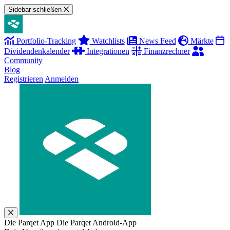
Sidebar schließen
Portfolio-Tracking
Watchlists
News Feed
Märkte
Dividendenkalender
Integrationen
Finanzrechner
Community
Blog
Registrieren
Anmelden
Die Parqet App
Die Parqet Android-App