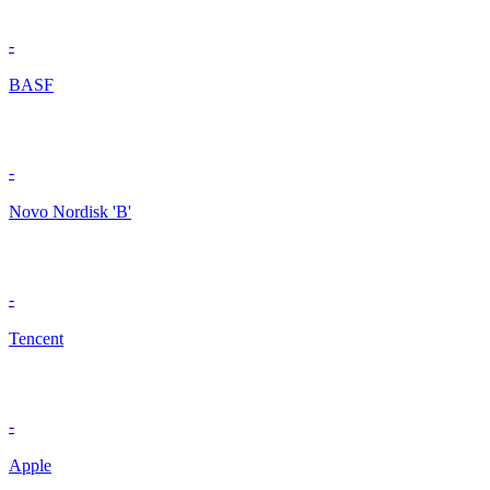
-
BASF
-
Novo Nordisk 'B'
-
Tencent
-
Apple