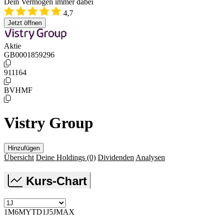
Dein Vermögen immer dabei
4,7
Jetzt öffnen
Aktie
GB0001859296
911164
BVHMF
Vistry Group
Hinzufügen
Übersicht
Deine Holdings
(0)
Dividenden
Analysen
Kurs-Chart
1M
6M
YTD
1J
5J
MAX