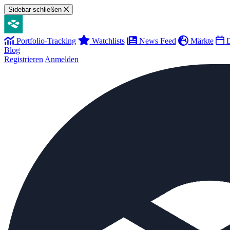
Sidebar schließen
Portfolio-Tracking
Watchlists
News Feed
Märkte
D
Blog
Registrieren
Anmelden