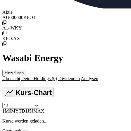
Aktie
AU000000KPO1
A14WKY
KPO.AX
Wasabi Energy
Hinzufügen
Übersicht
Deine Holdings
(0)
Dividenden
Analysen
Kurs-Chart
1M
6M
YTD
1J
5J
MAX
Kurse werden geladen...
Chartanalysen