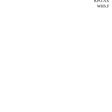
KPO.AX
WHS.F