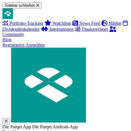
Sidebar schließen
Portfolio-Tracking
Watchlists
News Feed
Märkte
Dividendenkalender
Integrationen
Finanzrechner
Community
Blog
Registrieren
Anmelden
Die Parqet App
Die Parqet Android-App