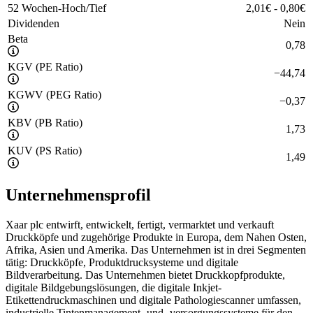
52 Wochen-Hoch/Tief
2,01
€
-
0,80
€
Dividenden
Nein
Beta
0,78
KGV (PE Ratio)
−
44,74
KGWV (PEG Ratio)
−
0,37
KBV (PB Ratio)
1,73
KUV (PS Ratio)
1,49
Unternehmensprofil
Xaar plc entwirft, entwickelt, fertigt, vermarktet und verkauft
Druckköpfe und zugehörige Produkte in Europa, dem Nahen Osten,
Afrika, Asien und Amerika. Das Unternehmen ist in drei Segmenten
tätig: Druckköpfe, Produktdrucksysteme und digitale
Bildverarbeitung. Das Unternehmen bietet Druckkopfprodukte,
digitale Bildgebungslösungen, die digitale Inkjet-
Etikettendruckmaschinen und digitale Pathologiescanner umfassen,
industrielle Tintenmanagement- und -versorgungssysteme für den