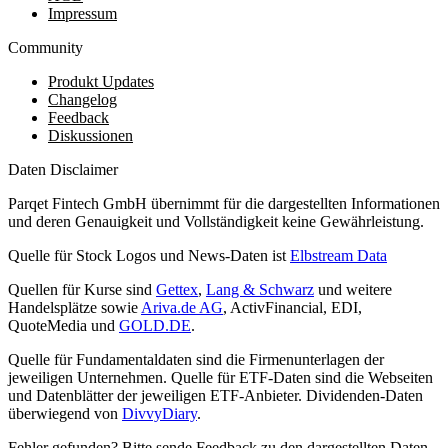
Impressum
Community
Produkt Updates
Changelog
Feedback
Diskussionen
Daten Disclaimer
Parqet Fintech GmbH übernimmt für die dargestellten Informationen
und deren Genauigkeit und Vollständigkeit keine Gewährleistung.
Quelle für Stock Logos und News-Daten ist
Elbstream Data
Quellen für Kurse sind
Gettex
,
Lang & Schwarz
und weitere
Handelsplätze sowie
Ariva.de AG
, ActivFinancial, EDI,
QuoteMedia und
GOLD.DE
.
Quelle für Fundamentaldaten sind die Firmenunterlagen der
jeweiligen Unternehmen. Quelle für ETF-Daten sind die Webseiten
und Datenblätter der jeweiligen ETF-Anbieter. Dividenden-Daten
überwiegend von
DivvyDiary
.
Fehler gefunden? Bitte sende Feedback zu den dargestellten Daten