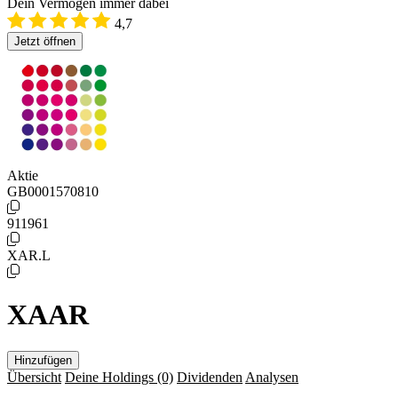
Dein Vermögen immer dabei
4,7
Jetzt öffnen
Aktie
GB0001570810
911961
XAR.L
XAAR
Hinzufügen
Übersicht
Deine Holdings
(0)
Dividenden
Analysen