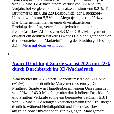
von 0,2 Mio. GBP nach einem Verlust von 0,7 Mio. im
Vorjahr, bei vergleichbarem Umsatzwachstum von 9,2 %. Die
Bruttomarge stieg um 220 Basispunkte, der Druckkopf-
Umsatz wuchs um 5,5 % und Megnajet legte um 27 % zu.
Das Unternehmen hält an einer diversifizierteren
Produktpalette fest, verzeichnete jedoch einen bereinigten
freien Cashflow-Abfluss von 4,3 Mio. GBP. Management
erwartet ein deutlich stärkeres zweites Halbjahr, getrieben von
der bevorstehenden Markteinführung des Flashforge Desktop
3D.
» Mehr auf de.investing.com
Xaar: Druckkopf-Sparte wächst 2025 um 22%
durch Durchbruch im 3D-Wachsdruck
Xaar meldet für 2025 einen Konzernumsatz von 60,1 Mio. £
(+12%) und eine deutliche Margenverbesserung. Die
Printhead-Sparte war Haupttreiber mit einem Umsatzanstieg
von 22% auf 43,0 Mio. £, gestützt durch höhere Druckkopf-
und Printbar-Verkäufe sowie ein bereinigtes Segment-EBIT
von 5,7 Mio. £. Bereinigter Vorsteuergewinn und EPS stiegen
deutlich, während Nettoliquidität und freier Cashflow
aufgrund hoher Investitionen zurückgingen. Management