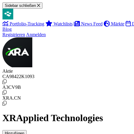
Sidebar schließen
Portfolio-Tracking
Watchlists
News Feed
Märkte
D
Blog
Registrieren
Anmelden
Aktie
CA98422K1093
A3CV9B
XRA.CN
XRApplied Technologies
Hinzufügen