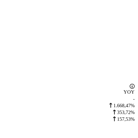
YOY
-
1.668,47%
353,72%
157,53%