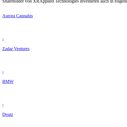
Shareholder von XRApplied Technologies investieren auch in folgen
Aurora Cannabis
-
Zadar Ventures
-
BMW
-
Deutz