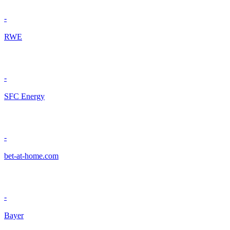
-
RWE
-
SFC Energy
-
bet-at-home.com
-
Bayer