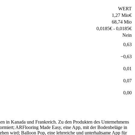
WERT
1,27 Mio
€
68,74 Mio
0,0185
€
-
0,0185
€
Nein
0,63
−
0,63
0,01
0,07
0,00
gien in Kanada und Frankreich. Zu den Produkten des Unternehmens
formiert; ARFlooring Made Easy, eine App, mit der Bodenbeläge in
ehen wird; Balloon Pop, eine lehrreiche und unterhaltsame App für