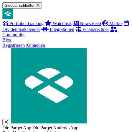
Sidebar schließen
Portfolio-Tracking
Watchlists
News Feed
Märkte
Dividendenkalender
Integrationen
Finanzrechner
Community
Blog
Registrieren
Anmelden
Die Parqet App
Die Parqet Android-App