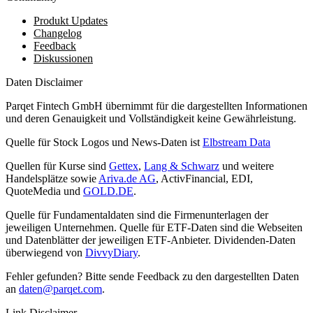
Produkt Updates
Changelog
Feedback
Diskussionen
Daten Disclaimer
Parqet Fintech GmbH übernimmt für die dargestellten Informationen
und deren Genauigkeit und Vollständigkeit keine Gewährleistung.
Quelle für Stock Logos und News-Daten ist
Elbstream Data
Quellen für Kurse sind
Gettex
,
Lang & Schwarz
und weitere
Handelsplätze sowie
Ariva.de AG
, ActivFinancial, EDI,
QuoteMedia und
GOLD.DE
.
Quelle für Fundamentaldaten sind die Firmenunterlagen der
jeweiligen Unternehmen. Quelle für ETF-Daten sind die Webseiten
und Datenblätter der jeweiligen ETF-Anbieter. Dividenden-Daten
überwiegend von
DivvyDiary
.
Fehler gefunden? Bitte sende Feedback zu den dargestellten Daten
an
daten@parqet.com
.
Link Disclaimer