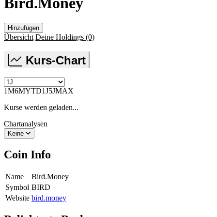
Bird.Money
Hinzufügen
Übersicht
Deine Holdings
(0)
Kurs-Chart
1M
6M
YTD
1J
5J
MAX
Kurse werden geladen...
Chartanalysen
Keine
Coin Info
Name
Bird.Money
Symbol
BIRD
Website
bird.money