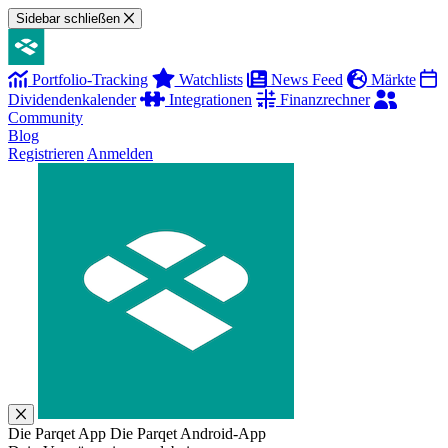
Sidebar schließen
Portfolio-Tracking
Watchlists
News Feed
Märkte
Dividendenkalender
Integrationen
Finanzrechner
Community
Blog
Registrieren
Anmelden
Die Parqet App
Die Parqet Android-App