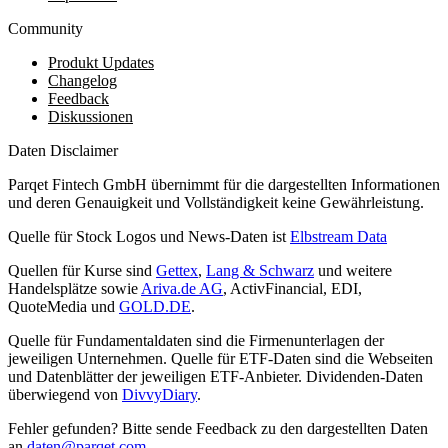
Community
Produkt Updates
Changelog
Feedback
Diskussionen
Daten Disclaimer
Parqet Fintech GmbH übernimmt für die dargestellten Informationen
und deren Genauigkeit und Vollständigkeit keine Gewährleistung.
Quelle für Stock Logos und News-Daten ist
Elbstream Data
Quellen für Kurse sind
Gettex
,
Lang & Schwarz
und weitere
Handelsplätze sowie
Ariva.de AG
, ActivFinancial, EDI,
QuoteMedia und
GOLD.DE
.
Quelle für Fundamentaldaten sind die Firmenunterlagen der
jeweiligen Unternehmen. Quelle für ETF-Daten sind die Webseiten
und Datenblätter der jeweiligen ETF-Anbieter. Dividenden-Daten
überwiegend von
DivvyDiary
.
Fehler gefunden? Bitte sende Feedback zu den dargestellten Daten
an
daten@parqet.com
.