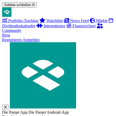
Sidebar schließen
Portfolio-Tracking
Watchlists
News Feed
Märkte
Dividendenkalender
Integrationen
Finanzrechner
Community
Blog
Registrieren
Anmelden
Die Parqet App
Die Parqet Android-App