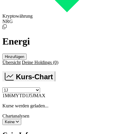
Kryptowährung
NRG
Energi
Hinzufügen
Übersicht
Deine Holdings
(0)
Kurs-Chart
1M
6M
YTD
1J
5J
MAX
Kurse werden geladen...
Chartanalysen
Keine