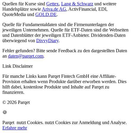
Quellen für Kurse sind
Gettex
,
Lang & Schwarz
und weitere
Handelsplätze sowie
Ariva.de AG
, ActivFinancial, EDI,
QuoteMedia und
GOLD.DE
.
Quelle für Fundamentaldaten sind die Firmenunterlagen der
jeweiligen Unternehmen. Quelle für ETF-Daten sind die Webseiten
und Datenblätter der jeweiligen ETF-Anbieter. Dividenden-Daten
überwiegend von
DivvyDiary
.
Fehler gefunden? Bitte sende Feedback zu den dargestellten Daten
an
daten@parqet.com
.
Link Disclaimer
Für manche Links kann Parqet Fintech GmbH eine Affiliate-
Provision erhalten wenn Produkte darüber erworben werden. Dies
hilft dabei, kostenlose Produkte und Inhalte auf Parqet zu
finanzieren.
© 2026 Parqet
🍪
Parqet
nutzt Cookies.
nutzt Cookies zur Anmeldung und Analyse.
Erfahre mehr