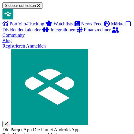
Sidebar schließen
Portfolio-Tracking
Watchlists
News Feed
Märkte
Dividendenkalender
Integrationen
Finanzrechner
Community
Blog
Registrieren
Anmelden
Die Parqet App
Die Parqet Android-App