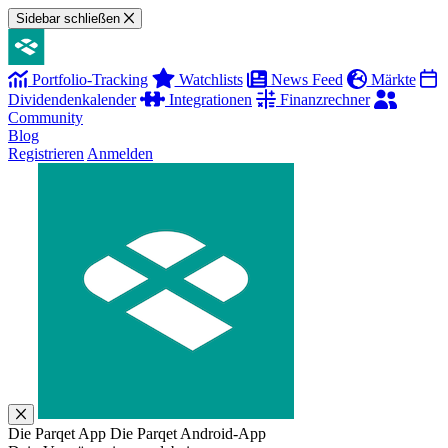
Sidebar schließen
Portfolio-Tracking
Watchlists
News Feed
Märkte
Dividendenkalender
Integrationen
Finanzrechner
Community
Blog
Registrieren
Anmelden
Die Parqet App
Die Parqet Android-App