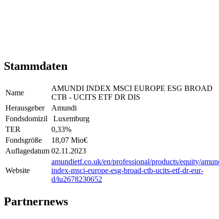
Stammdaten
AMUNDI INDEX MSCI EUROPE ESG BROAD
Name
CTB - UCITS ETF DR DIS
Herausgeber
Amundi
Fondsdomizil
Luxemburg
TER
0,33
%
Fondsgröße
18,07 Mio
€
Auflagedatum
02.11.2023
amundietf.co.uk/en/professional/products/equity/amun
Website
index-msci-europe-esg-broad-ctb-ucits-etf-dr-eur-
d/lu2678230652
Partnernews