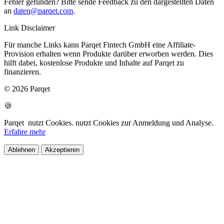
Fehler gefunden? Bitte sende Feedback zu den dargestellten Daten
an
daten@parqet.com
.
Link Disclaimer
Für manche Links kann Parqet Fintech GmbH eine Affiliate-
Provision erhalten wenn Produkte darüber erworben werden. Dies
hilft dabei, kostenlose Produkte und Inhalte auf Parqet zu
finanzieren.
© 2026 Parqet
🍪
Parqet
nutzt Cookies.
nutzt Cookies zur Anmeldung und Analyse.
Erfahre mehr
Ablehnen
Akzeptieren