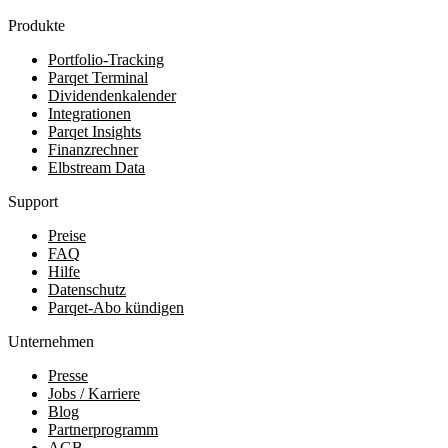
Produkte
Portfolio-Tracking
Parqet Terminal
Dividendenkalender
Integrationen
Parqet Insights
Finanzrechner
Elbstream Data
Support
Preise
FAQ
Hilfe
Datenschutz
Parqet-Abo kündigen
Unternehmen
Presse
Jobs / Karriere
Blog
Partnerprogramm
AGB