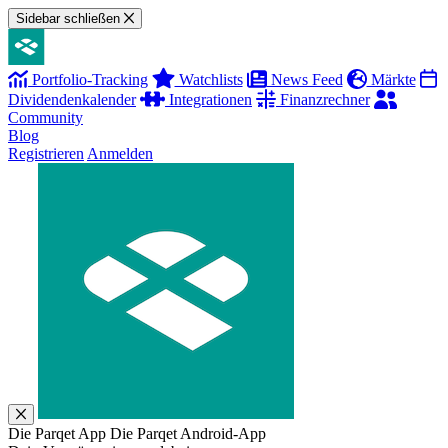
Sidebar schließen
Portfolio-Tracking
Watchlists
News Feed
Märkte
Dividendenkalender
Integrationen
Finanzrechner
Community
Blog
Registrieren
Anmelden
Die Parqet App
Die Parqet Android-App