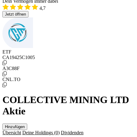
Dein Vermögen immer dabei
4,7
Jetzt öffnen
ETF
CA19425C1005
A3C88F
CNL.TO
COLLECTIVE MINING LTD
Aktie
Hinzufügen
Übersicht
Deine Holdings
(0)
Dividenden