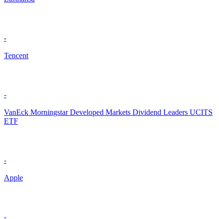
-
Tencent
-
VanEck Morningstar Developed Markets Dividend Leaders UCITS
ETF
-
Apple
-