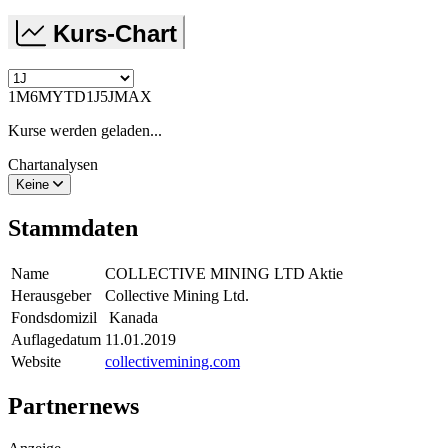
Kurs-Chart
1M
6M
YTD
1J
5J
MAX
Kurse werden geladen...
Chartanalysen
Keine
Stammdaten
Name
COLLECTIVE MINING LTD Aktie
Herausgeber
Collective Mining Ltd.
Fondsdomizil
Kanada
Auflagedatum
11.01.2019
Website
collectivemining.com
Partnernews