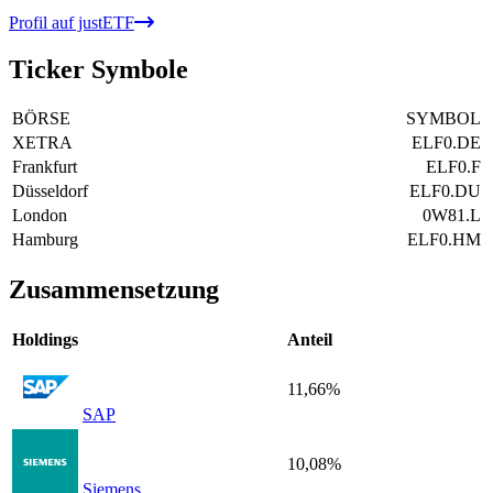
Profil auf justETF
Ticker Symbole
BÖRSE
SYMBOL
XETRA
ELF0.DE
Frankfurt
ELF0.F
Düsseldorf
ELF0.DU
London
0W81.L
Hamburg
ELF0.HM
Zusammensetzung
Holdings
Anteil
11,66%
SAP
10,08%
Siemens