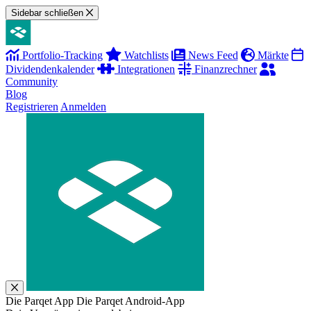
Sidebar schließen
Portfolio-Tracking
Watchlists
News Feed
Märkte
Dividendenkalender
Integrationen
Finanzrechner
Community
Blog
Registrieren
Anmelden
Die Parqet App
Die Parqet Android-App