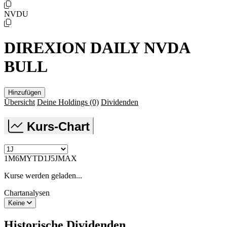
NVDU
DIREXION DAILY NVDA
BULL
Hinzufügen
Übersicht
Deine Holdings
(0)
Dividenden
Kurs-Chart
1M
6M
YTD
1J
5J
MAX
Kurse werden geladen...
Chartanalysen
Keine
Historische
Dividenden