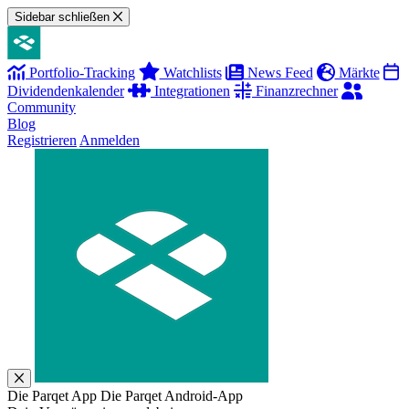
Sidebar schließen
Portfolio-Tracking
Watchlists
News Feed
Märkte
Dividendenkalender
Integrationen
Finanzrechner
Community
Blog
Registrieren
Anmelden
Die Parqet App
Die Parqet Android-App