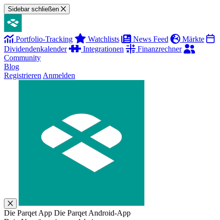
Sidebar schließen
Portfolio-Tracking
Watchlists
News Feed
Märkte
Dividendenkalender
Integrationen
Finanzrechner
Community
Blog
Registrieren
Anmelden
Die Parqet App
Die Parqet Android-App