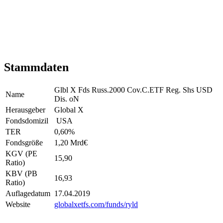
Stammdaten
Glbl X Fds Russ.2000 Cov.C.ETF Reg. Shs USD
Name
Dis. oN
Herausgeber
Global X
Fondsdomizil
USA
TER
0,60
%
Fondsgröße
1,20 Mrd
€
KGV (PE
15,90
Ratio)
KBV (PB
16,93
Ratio)
Auflagedatum
17.04.2019
Website
globalxetfs.com/funds/ryld