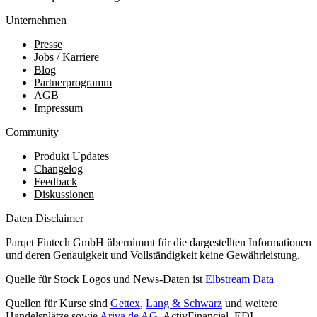
Unternehmen
Presse
Jobs / Karriere
Blog
Partnerprogramm
AGB
Impressum
Community
Produkt Updates
Changelog
Feedback
Diskussionen
Daten Disclaimer
Parqet Fintech GmbH übernimmt für die dargestellten Informationen
und deren Genauigkeit und Vollständigkeit keine Gewährleistung.
Quelle für Stock Logos und News-Daten ist
Elbstream Data
Quellen für Kurse sind
Gettex
,
Lang & Schwarz
und weitere
Handelsplätze sowie
Ariva.de AG
, ActivFinancial, EDI,