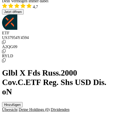
Dein Vermögen immer dabei
4,7
Jetzt öffnen
ETF
US37954Y4594
A2QG09
RYLD
Glbl X Fds Russ.2000
Cov.C.ETF Reg. Shs USD Dis.
oN
Hinzufügen
Übersicht
Deine Holdings
(0)
Dividenden