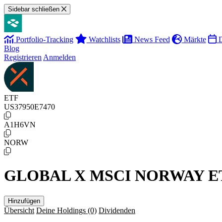
Sidebar schließen
Portfolio-Tracking
Watchlists
News Feed
Märkte
D
Blog
Registrieren
Anmelden
ETF
US37950E7470
A1H6VN
NORW
GLOBAL X MSCI NORWAY E
Hinzufügen
Übersicht
Deine Holdings
(0)
Dividenden