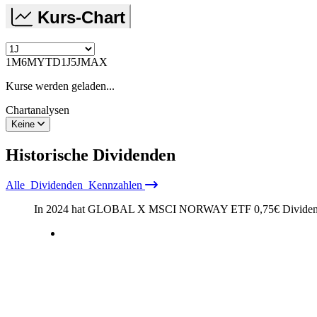
Kurs-Chart
1M
6M
YTD
1J
5J
MAX
Kurse werden geladen...
Chartanalysen
Keine
Historische
Dividenden
Alle
Dividenden
Kennzahlen
In 2024 hat GLOBAL X MSCI NORWAY ETF
0,75
€
Dividen