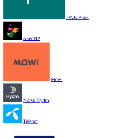
DNB Bank
Aker BP
Mowi
Norsk Hydro
Telenor