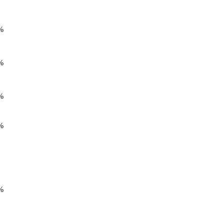
%
%
%
%
%