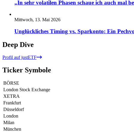
„In sehr volatilen Phasen schaue ich auch mal b
Mittwoch, 13. Mai 2026
Unglückliches Timing vs. Sparkonto: Ein Pechvo
Deep Dive
Profil auf justETF
Ticker Symbole
BÖRSE
London Stock Exchange
XETRA
Frankfurt
Düsseldorf
London
Milan
München