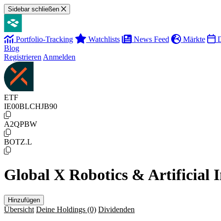
Sidebar schließen
Portfolio-Tracking
Watchlists
News Feed
Märkte
D
Blog
Registrieren
Anmelden
ETF
IE00BLCHJB90
A2QPBW
BOTZ.L
Global X Robotics & Artificial
Hinzufügen
Übersicht
Deine Holdings
(0)
Dividenden