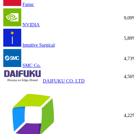
Fanuc
9,09
NVIDIA
5,89
Intuitive Surgical
4,73
SMC Co.
4,56
DAIFUKU CO. LTD
4,22