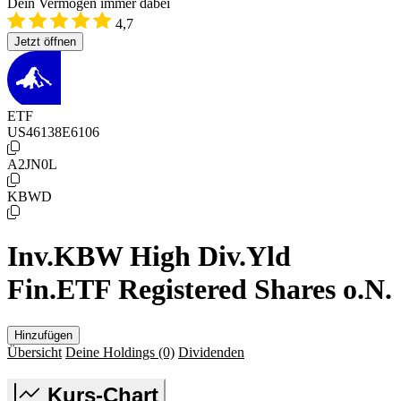
Dein Vermögen immer dabei
4,7
Jetzt öffnen
ETF
US46138E6106
A2JN0L
KBWD
Inv.KBW High Div.Yld
Fin.ETF Registered Shares o.N.
Hinzufügen
Übersicht
Deine Holdings
(0)
Dividenden
Kurs-Chart