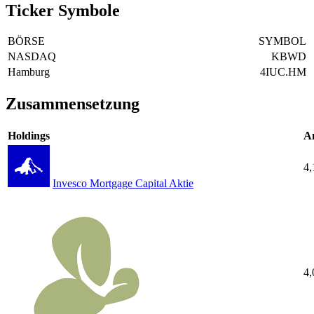
Ticker Symbole
BÖRSE
SYMBOL
NASDAQ
KBWD
Hamburg
4IUC.HM
Zusammensetzung
Holdings
An
4
Invesco Mortgage Capital Aktie
4