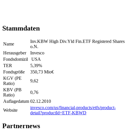
Stammdaten
Inv.KBW High Div.Yld Fin.ETF Registered Shares
Name
o.N.
Herausgeber
Invesco
Fondsdomizil
USA
TER
5,39
%
Fondsgröße
350,73 Mio
€
KGV (PE
9,62
Ratio)
KBV (PB
0,76
Ratio)
Auflagedatum
02.12.2010
invesco.com/us/financial-products/etfs/product-
Website
detail?productId=ETF-KBWD
Partnernews