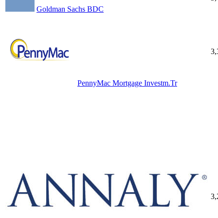
Goldman Sachs BDC
3
PennyMac Mortgage Investm.Tr
3