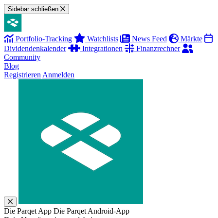
Sidebar schließen
Portfolio-Tracking
Watchlists
News Feed
Märkte
Dividendenkalender
Integrationen
Finanzrechner
Community
Blog
Registrieren
Anmelden
Die Parqet App
Die Parqet Android-App