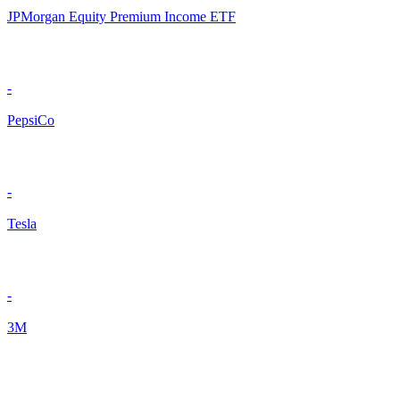
JPMorgan Equity Premium Income ETF
-
PepsiCo
-
Tesla
-
3M
-