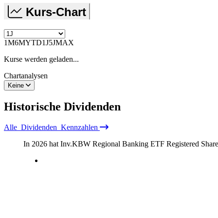
Kurs-Chart
1M
6M
YTD
1J
5J
MAX
Kurse werden geladen...
Chartanalysen
Keine
Historische
Dividenden
Alle
Dividenden
Kennzahlen
In 2026 hat Inv.KBW Regional Banking ETF Registered Shares