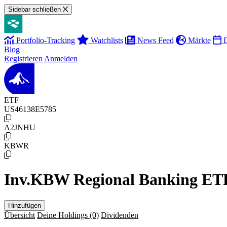
Sidebar schließen
Portfolio-Tracking
Watchlists
News Feed
Märkte
D
Blog
Registrieren
Anmelden
ETF
US46138E5785
A2JNHU
KBWR
Inv.KBW Regional Banking ETF 
Hinzufügen
Übersicht
Deine Holdings
(0)
Dividenden