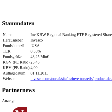
Stammdaten
Name
Inv.KBW Regional Banking ETF Registered Share
Herausgeber
Invesco
Fondsdomizil
USA
TER
0,35
%
Fondsgröße
43,25 Mio
€
KGV (PE Ratio)
25,45
KBV (PB Ratio)
4,99
Auflagedatum
01.11.2011
Website
invesco.com/portal/site/us/investors/etfs/product
Partnernews
Anzeige