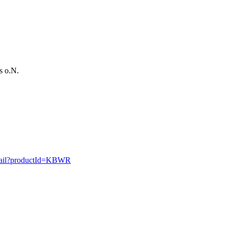
s o.N.
-detail?productId=KBWR